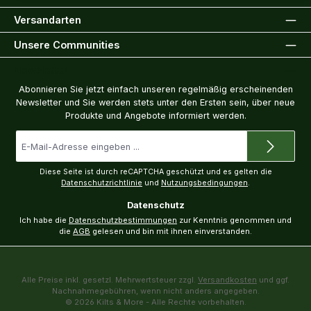
Versandarten
Unsere Communities
Newsletter
Abonnieren Sie jetzt einfach unseren regelmäßig erscheinenden
Newsletter und Sie werden stets unter den Ersten sein, über neue
Produkte und Angebote informiert werden.
E-
Mail-
Adresse
*
Diese Seite ist durch reCAPTCHA geschützt und es gelten die
Datenschutzrichtlinie
und
Nutzungsbedingungen
.
Datenschutz
Ich habe die
Datenschutzbestimmungen
zur Kenntnis genommen und
die
AGB
gelesen und bin mit ihnen einverstanden.
Alle Preise inkl. gesetzl. Mehrwertsteuer zzgl.
Versandkosten
und ggf.
Nachnahmegebühren, wenn nicht anders angegeben.
© 2026 Kilts & More - Alle Rechte vorbehalten.