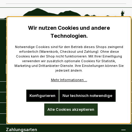
Kontakt
Wir nutzen Cookies und andere
Tel: +49 (0)6222-388030
Technologien.
Fax: +49 (0)6222-388031
Notwendige Cookies sind für den Betrieb dieses Shops zwingend
E-Mail: info@kiltsandmore.com
erforderlich (Warenkorb, Checkout und Zahlung). Ohne diese
Cookies kann der Shop nicht funktionieren. Mit Ihrer Einwilligung
Kontaktformular
verwenden wir zusätzlich optionale Cookies für Statistik,
Marketing und Drittanbieter-Dienste. Ihre Einstellungen können Sie
Vertrag widerrufen
jederzeit ändern.
Mehr Informationen ...
Kunden Informationen
Konfigurieren
Nur technisch notwendige
Rechtliche Informationen
Sicher Einkaufen
Alle Cookies akzeptieren
Der Laden
Zahlungsarten