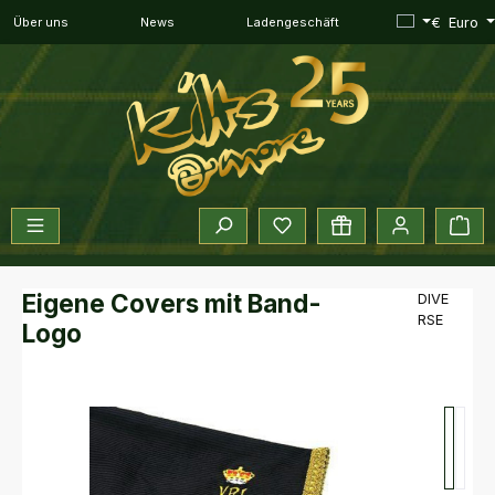
Zum Hauptinhalt springen
€
Euro
Über uns
News
Ladengeschäft
Du hast 0 Produkte auf dem 
War
Eigene Covers mit Band-
DIVE
RSE
Logo
Bildergalerie überspringen