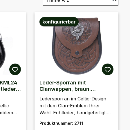
konfigurierbar
 KML24
Leder-Sporran mit
tleder,
Clanwappen, braun.
Echtleder, handgefertigt
Ledersporran im Celtic-Design
eltic
mit dem Clan-Emblem Ihrer
Emblem
Wahl. Echtleder, handgefertigt.
Braun.Handgefertigt in
Produktnummer:
2711
e
Schottland. Preis ohne
Regulärer Preis: