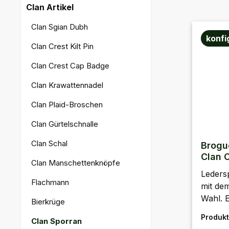
Clan Artikel
Clan Sgian Dubh
konfi
Clan Crest Kilt Pin
Clan Crest Cap Badge
Clan Krawattennadel
Clan Plaid-Broschen
Clan Gürtelschnalle
Clan Schal
Brogu
Clan 
Clan Manschettenknöpfe
Leders
Flachmann
mit de
Wahl. E
Bierkrüge
handgef
Produk
Clan Sporran
Schott
Reguläre