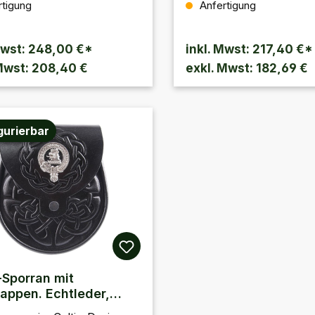
rtigung
Anfertigung
ngürtel. 100% Leder,
Sporrangürtel. Mit
z mit Metalldruckknopf.
Metalldruckknopf an de
Rückseite.
Mwst: 248,00 €*
inkl. Mwst: 217,40 €*
Mwst: 208,40 €
exkl. Mwst: 182,69 €
gurierbar
-Sporran mit
appen. Echtleder,
efertigt