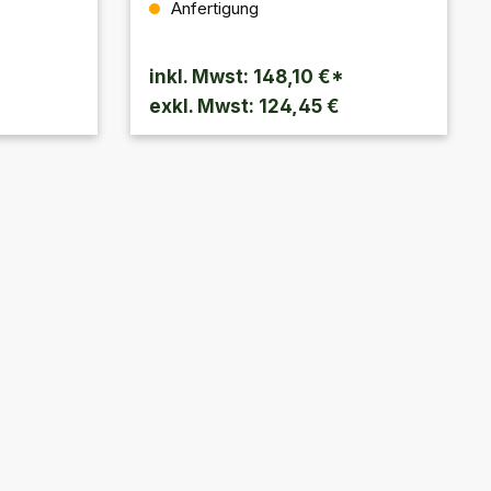
Anfertigung
Sporrangürtel. 100% Leder,
r
braun/schwarz mit
Metalldruckknopf.
inkl. Mwst: 148,10 €*
exkl. Mwst: 124,45 €