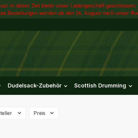
st. In dieser Zeit bleibt unser Ladengeschäft geschlossen.
e Bestellungen werden ab den 26. August nach unser Rüc
Dudelsack-Zubehör
Scottish Drumming
teller
Preis