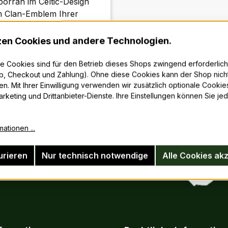
porran im Celtic-Design
m Clan-Emblem Ihrer
chtleder,
ertigt.Handgefertigt in
zen Cookies und andere Technologien.
tnummer:
106600
land. Preis ohne
r Preis:
rtigung
ngürtel. 100% Leder,
 Cookies sind für den Betrieb dieses Shops zwingend erforderlich
z mit Metalldruckknopf.
, Checkout und Zahlung). Ohne diese Cookies kann der Shop nich
en. Mit Ihrer Einwilligung verwenden wir zusätzlich optionale Cookies
Mwst: 148,10 €*
Marketing und Drittanbieter-Dienste. Ihre Einstellungen können Sie jed
Mwst: 124,45 €
ationen ...
urieren
Nur technisch notwendige
Alle Cookies ak