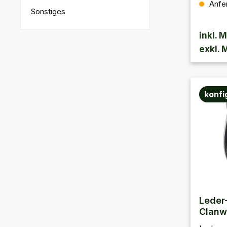
Anfe
Sporra
Sonstiges
schwar
inkl. 
exkl. 
konfi
Leder
Clanw
handg