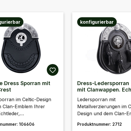
gurierbar
konfigurierbar
e Dress Sporran mit
Dress-Ledersporran
Crest
mit Clanwappen. Ech
handgefertigt
porran im Celtic-Design
Ledersporran mit
m Clan-Emblem Ihrer
Metallverzierungen im C
chtleder,
Design und dem Clan-
ertigt.Handgefertigt in
Ihrer Wahl. Echtleder,
tnummer:
106606
Produktnummer:
2712
land. Preis ohne
handgefertigt.Preis ohn
r Preis:
Regulärer Preis: