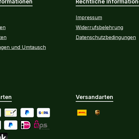
formationen
Rechtliche Informatio
Impressum
ten
Widerrufsbelehrung
ten
Datenschutzbedingungen
ngen und Umtausch
rten
Versandarten
 Debitkarte
Vorkasse per Banküberweisung
PayPal
SEPA Lastschrift
DHL
UPS
le Pay
Später bezahlen / Ratenzahlung
iDEAL
eps