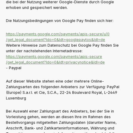
die bei der Nutzung weiterer Google-Dienste durch Google
erhoben und gespeichert werden.
Die Nutzungsbedingungen von Google Pay finden sich hier:
https://payments.google.com
/payments
/apis-secure
/u
/0
/get_legal_document
?ldo=0
&ldt=googlepaytos
&ldl=de
Weitere Hinweise zum Datenschutz bei Google Pay finden Sie
unter der nachstehenden Internetadresse:
https://payments.google.com
/payments
/apis-secure
/get_legal_document
?ldo=0
&ldt=privacynotice
&ldl=de
- Paypal
Auf dieser Website stehen eine oder mehrere Online-
Zahlungsarten des folgenden Anbieters zur Verfügung: PayPal
(Europe) S.a.r.l. et Cie, S.C.A., 22-24 Boulevard Royal, L-2449
Luxemburg
Bei Auswahl einer Zahlungsart des Anbieters, bei der Sie in
Vorleistung gehen, werden an diesen Ihre im Rahmen des
Bestellvorgangs mitgeteilten Zahlungsdaten (darunter Name,
Anschrift, Bank- und Zahlkarteninformationen, Währung und