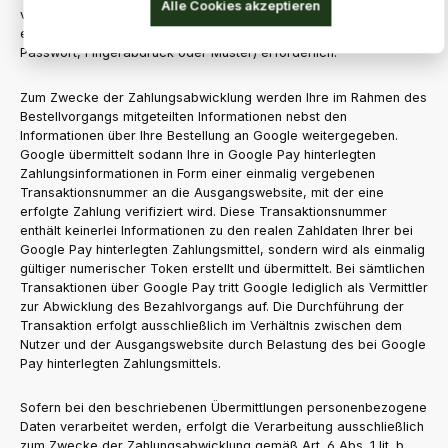
Alle Cookies akzeptieren
vorherige Entsperren Ihres mobilen Endgerätes durch die jeweils
eingerichtete Verifikationsmaßnahme (etwa Gesichtserkennung,
Passwort, Fingerabdruck oder Muster) erforderlich.
Zum Zwecke der Zahlungsabwicklung werden Ihre im Rahmen des
Bestellvorgangs mitgeteilten Informationen nebst den
Informationen über Ihre Bestellung an Google weitergegeben.
Google übermittelt sodann Ihre in Google Pay hinterlegten
Zahlungsinformationen in Form einer einmalig vergebenen
Transaktionsnummer an die Ausgangswebsite, mit der eine
erfolgte Zahlung verifiziert wird. Diese Transaktionsnummer
enthält keinerlei Informationen zu den realen Zahldaten Ihrer bei
Google Pay hinterlegten Zahlungsmittel, sondern wird als einmalig
gültiger numerischer Token erstellt und übermittelt. Bei sämtlichen
Transaktionen über Google Pay tritt Google lediglich als Vermittler
zur Abwicklung des Bezahlvorgangs auf. Die Durchführung der
Transaktion erfolgt ausschließlich im Verhältnis zwischen dem
Nutzer und der Ausgangswebsite durch Belastung des bei Google
Pay hinterlegten Zahlungsmittels.
Sofern bei den beschriebenen Übermittlungen personenbezogene
Daten verarbeitet werden, erfolgt die Verarbeitung ausschließlich
zum Zwecke der Zahlungsabwicklung gemäß Art. 6 Abs. 1 lit. b