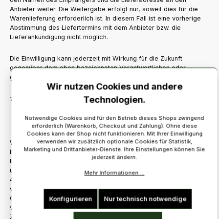
Anbieter weiter. Die Weitergabe erfolgt nur, soweit dies für die
Warenlieferung erforderlich ist. In diesem Fall ist eine vorherige
Abstimmung des Liefertermins mit dem Anbieter bzw. die
Lieferankündigung nicht möglich.
Die Einwilligung kann jederzeit mit Wirkung für die Zukunft
gegenüber dem oben bezeichneten Verantwortlichen oder
gegenüber dem Anbieter widerrufen werden.
Wir nutzen Cookies und andere
Technologien.
7.3
Verwendung von Paymentdienstleistern (Zahlungsdiensten)
Notwendige Cookies sind für den Betrieb dieses Shops zwingend
- Google Pay
erforderlich (Warenkorb, Checkout und Zahlung). Ohne diese
Cookies kann der Shop nicht funktionieren. Mit Ihrer Einwilligung
verwenden wir zusätzlich optionale Cookies für Statistik,
Wenn Sie sich für die Zahlungsart „Google Pay“ der Google
Marketing und Drittanbieter-Dienste. Ihre Einstellungen können Sie
Ireland Limited, Gordon House, 4 Barrow St, Dublin, D04 E5W5,
jederzeit ändern.
Irland („Google“) entscheiden, erfolgt die Zahlungsabwicklung
über die „Google Pay“-Applikation Ihres mit mindestens Android
Mehr Informationen ...
4.4 („KitKat“) betriebenen und über eine NFC-Funktion
verfügenden mobilen Endgeräts durch die Belastung einer bei
Google Pay hinterlegten Zahlungskarte oder einem dort
Konfigurieren
Nur technisch notwendige
verifizierten Bezahlsystem (z.B. PayPal). Für die Freigabe einer
Zahlung über Google Pay in Höhe von mehr als 25,- € ist das