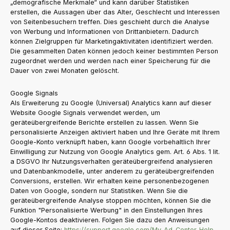
„demografische Merkmale“ und kann darüber Statistiken
erstellen, die Aussagen über das Alter, Geschlecht und Interessen
von Seitenbesuchern treffen. Dies geschieht durch die Analyse
von Werbung und Informationen von Drittanbietern. Dadurch
können Zielgruppen für Marketingaktivitäten identifiziert werden.
Die gesammelten Daten können jedoch keiner bestimmten Person
zugeordnet werden und werden nach einer Speicherung für die
Dauer von zwei Monaten gelöscht.
Google Signals
Als Erweiterung zu Google (Universal) Analytics kann auf dieser
Website Google Signals verwendet werden, um
geräteübergreifende Berichte erstellen zu lassen. Wenn Sie
personalisierte Anzeigen aktiviert haben und Ihre Geräte mit Ihrem
Google-Konto verknüpft haben, kann Google vorbehaltlich Ihrer
Einwilligung zur Nutzung von Google Analytics gem. Art. 6 Abs. 1 lit.
a DSGVO Ihr Nutzungsverhalten geräteübergreifend analysieren
und Datenbankmodelle, unter anderem zu geräteübergreifenden
Conversions, erstellen. Wir erhalten keine personenbezogenen
Daten von Google, sondern nur Statistiken. Wenn Sie die
geräteübergreifende Analyse stoppen möchten, können Sie die
Funktion "Personalisierte Werbung" in den Einstellungen Ihres
Google-Kontos deaktivieren. Folgen Sie dazu den Anweisungen
auf dieser Seite:
https://support.google.com
/My-Ad-Center-Help