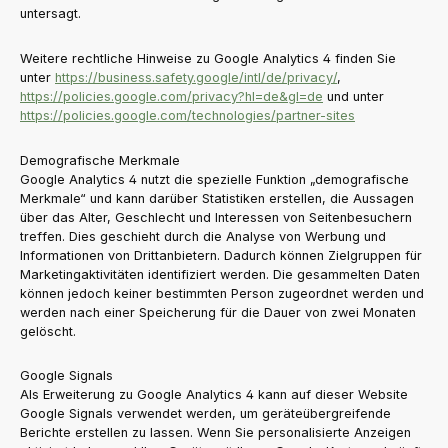
untersagt.
Weitere rechtliche Hinweise zu Google Analytics 4 finden Sie
unter
https://business.safety.google
/intl
/de
/privacy
/
,
https://policies.google.com
/privacy
?hl=de
&gl=de
und unter
https://policies.google.com
/technologies
/partner-sites
Demografische Merkmale
Google Analytics 4 nutzt die spezielle Funktion „demografische
Merkmale“ und kann darüber Statistiken erstellen, die Aussagen
über das Alter, Geschlecht und Interessen von Seitenbesuchern
treffen. Dies geschieht durch die Analyse von Werbung und
Informationen von Drittanbietern. Dadurch können Zielgruppen für
Marketingaktivitäten identifiziert werden. Die gesammelten Daten
können jedoch keiner bestimmten Person zugeordnet werden und
werden nach einer Speicherung für die Dauer von zwei Monaten
gelöscht.
Google Signals
Als Erweiterung zu Google Analytics 4 kann auf dieser Website
Google Signals verwendet werden, um geräteübergreifende
Berichte erstellen zu lassen. Wenn Sie personalisierte Anzeigen