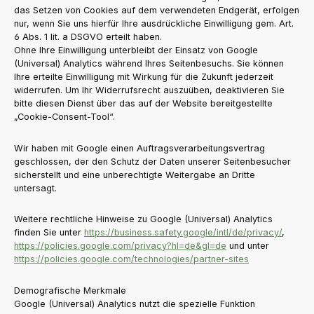
das Setzen von Cookies auf dem verwendeten Endgerät, erfolgen
nur, wenn Sie uns hierfür Ihre ausdrückliche Einwilligung gem. Art.
6 Abs. 1 lit. a DSGVO erteilt haben.
Ohne Ihre Einwilligung unterbleibt der Einsatz von Google
(Universal) Analytics während Ihres Seitenbesuchs. Sie können
Ihre erteilte Einwilligung mit Wirkung für die Zukunft jederzeit
widerrufen. Um Ihr Widerrufsrecht auszuüben, deaktivieren Sie
bitte diesen Dienst über das auf der Website bereitgestellte
„Cookie-Consent-Tool“.
Wir haben mit Google einen Auftragsverarbeitungsvertrag
geschlossen, der den Schutz der Daten unserer Seitenbesucher
sicherstellt und eine unberechtigte Weitergabe an Dritte
untersagt.
Weitere rechtliche Hinweise zu Google (Universal) Analytics
finden Sie unter
https://business.safety.google
/intl
/de
/privacy
/
,
https://policies.google.com
/privacy
?hl=de
&gl=de
und unter
https://policies.google.com
/technologies
/partner-sites
Demografische Merkmale
Google (Universal) Analytics nutzt die spezielle Funktion