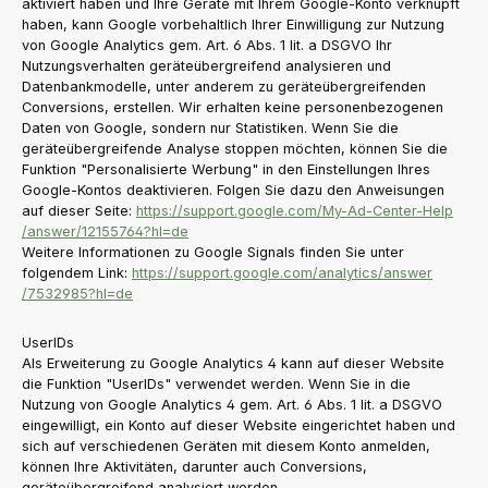
aktiviert haben und Ihre Geräte mit Ihrem Google-Konto verknüpft
haben, kann Google vorbehaltlich Ihrer Einwilligung zur Nutzung
von Google Analytics gem. Art. 6 Abs. 1 lit. a DSGVO Ihr
Nutzungsverhalten geräteübergreifend analysieren und
Datenbankmodelle, unter anderem zu geräteübergreifenden
Conversions, erstellen. Wir erhalten keine personenbezogenen
Daten von Google, sondern nur Statistiken. Wenn Sie die
geräteübergreifende Analyse stoppen möchten, können Sie die
Funktion "Personalisierte Werbung" in den Einstellungen Ihres
Google-Kontos deaktivieren. Folgen Sie dazu den Anweisungen
auf dieser Seite:
https://support.google.com
/My-Ad-Center-Help
/answer
/12155764
?hl=de
Weitere Informationen zu Google Signals finden Sie unter
folgendem Link:
https://support.google.com
/analytics
/answer
/7532985
?hl=de
UserIDs
Als Erweiterung zu Google Analytics 4 kann auf dieser Website
die Funktion "UserIDs" verwendet werden. Wenn Sie in die
Nutzung von Google Analytics 4 gem. Art. 6 Abs. 1 lit. a DSGVO
eingewilligt, ein Konto auf dieser Website eingerichtet haben und
sich auf verschiedenen Geräten mit diesem Konto anmelden,
können Ihre Aktivitäten, darunter auch Conversions,
geräteübergreifend analysiert werden.