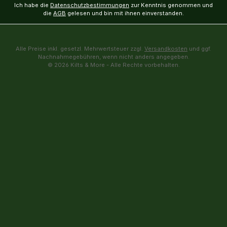
Ich habe die
Datenschutzbestimmungen
zur Kenntnis genommen und
die
AGB
gelesen und bin mit ihnen einverstanden.
Alle Preise inkl. gesetzl. Mehrwertsteuer zzgl.
Versandkosten
und ggf.
Nachnahmegebühren, wenn nicht anders angegeben.
© 2026 Kilts & More - Alle Rechte vorbehalten.