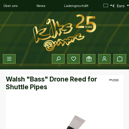
Zum Hauptinhalt springen
€
Euro
Über uns
News
Ladengeschäft
Du hast 0 Produkte auf dem 
War
Walsh "Bass" Drone Reed for
Shuttle Pipes
Bildergalerie überspringen