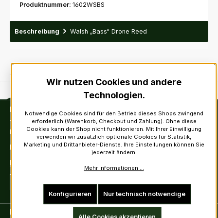
Produktnummer:
1602WSBS
Beschreibung
Walsh „Bass“ Drone Reed
Wir nutzen Cookies und andere
Technologien.
Kontakt
Notwendige Cookies sind für den Betrieb dieses Shops zwingend
erforderlich (Warenkorb, Checkout und Zahlung). Ohne diese
Tel: +49 (0)6222-388030
Cookies kann der Shop nicht funktionieren. Mit Ihrer Einwilligung
Fax: +49 (0)6222-388031
verwenden wir zusätzlich optionale Cookies für Statistik,
Marketing und Drittanbieter-Dienste. Ihre Einstellungen können Sie
E-Mail: info@kiltsandmore.com
jederzeit ändern.
Kontaktformular
Mehr Informationen ...
Vertrag widerrufen
Konfigurieren
Nur technisch notwendige
Kunden Informationen
Alle Cookies akzeptieren