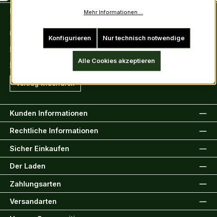
Kontakt
Mehr Informationen ...
Tel: +49 (0)6222-388030
Fax: +49 (0)6222-388031
Konfigurieren
Nur technisch notwendige
E-Mail: info@kiltsandmore.com
Alle Cookies akzeptieren
Kontaktformular
Vertrag widerrufen
Kunden Informationen
Rechtliche Informationen
Sicher Einkaufen
Der Laden
Zahlungsarten
Versandarten