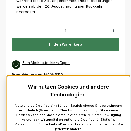
während diese Zeit angenommen. Diese Bestellungen
werden ab den 26. August nach unser Rückkehr
bearbeitet.
Produkt Anzahl: Gib den gewünschten Wert ein oder benutze die Schaltfl
In den Warenkorb
Zum Merkzettel hinzufügen
Produktnummer:
1602WSBR
Wir nutzen Cookies und andere
Beschreibung
Walsh „Bariton“ Drone Reed
Technologien.
Notwendige Cookies sind für den Betrieb dieses Shops zwingend
erforderlich (Warenkorb, Checkout und Zahlung). Ohne diese
Cookies kann der Shop nicht funktionieren. Mit Ihrer Einwilligung
verwenden wir zusätzlich optionale Cookies für Statistik,
Marketing und Drittanbieter-Dienste. Ihre Einstellungen können Sie
jederzeit ändern.