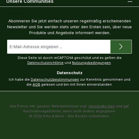
Unsere Communities
Newsletter
Abonnieren Sie jetzt einfach unseren regelmäßig erscheinenden
Newsletter und Sie werden stets unter den Ersten sein, über neue
Produkte und Angebote informiert werden.
E-
Mail-
Adresse
*
Diese Seite ist durch reCAPTCHA geschützt und es gelten die
Datenschutzrichtlinie
und
Nutzungsbedingungen
.
Datenschutz
Ich habe die
Datenschutzbestimmungen
zur Kenntnis genommen und
die
AGB
gelesen und bin mit ihnen einverstanden.
Alle Preise inkl. gesetzl. Mehrwertsteuer zzgl.
Versandkosten
und ggf.
Nachnahmegebühren, wenn nicht anders angegeben.
© 2026 Kilts & More - Alle Rechte vorbehalten.