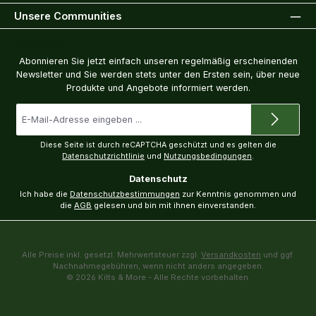
Unsere Communities
Newsletter
Abonnieren Sie jetzt einfach unseren regelmäßig erscheinenden
Newsletter und Sie werden stets unter den Ersten sein, über neue
Produkte und Angebote informiert werden.
E-
Mail-
Adresse
*
Diese Seite ist durch reCAPTCHA geschützt und es gelten die
Datenschutzrichtlinie
und
Nutzungsbedingungen
.
Datenschutz
Ich habe die
Datenschutzbestimmungen
zur Kenntnis genommen und
die
AGB
gelesen und bin mit ihnen einverstanden.
Alle Preise inkl. gesetzl. Mehrwertsteuer zzgl.
Versandkosten
und ggf.
Nachnahmegebühren, wenn nicht anders angegeben.
© 2026 Kilts & More - Alle Rechte vorbehalten.