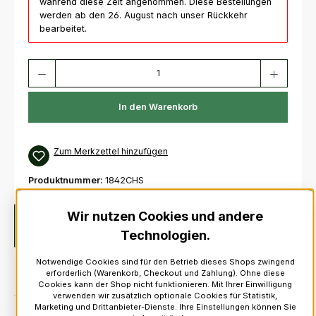
während diese Zeit angenommen. Diese Bestellungen
werden ab den 26. August nach unser Rückkehr
bearbeitet.
Produkt Anzahl: Gib den gewünschten Wert ein oder benutze die Schaltfl
In den Warenkorb
Zum Merkzettel hinzufügen
Produktnummer:
1842CHS
Wir nutzen Cookies und andere
Beschreibung
Schottland-Schweiz Anstecker1 mm
dickGröße: 3 cm * 1.5 cm
Technologien.
Notwendige Cookies sind für den Betrieb dieses Shops zwingend
erforderlich (Warenkorb, Checkout und Zahlung). Ohne diese
Cookies kann der Shop nicht funktionieren. Mit Ihrer Einwilligung
verwenden wir zusätzlich optionale Cookies für Statistik,
Marketing und Drittanbieter-Dienste. Ihre Einstellungen können Sie