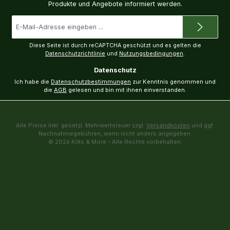
Produkte und Angebote informiert werden.
E-
Mail-
Adresse
*
Diese Seite ist durch reCAPTCHA geschützt und es gelten die
Datenschutzrichtlinie
und
Nutzungsbedingungen
.
Datenschutz
Ich habe die
Datenschutzbestimmungen
zur Kenntnis genommen und
die
AGB
gelesen und bin mit ihnen einverstanden.
Alle Preise inkl. gesetzl. Mehrwertsteuer zzgl.
Versandkosten
und ggf.
Nachnahmegebühren, wenn nicht anders angegeben.
© 2026 Kilts & More - Alle Rechte vorbehalten.