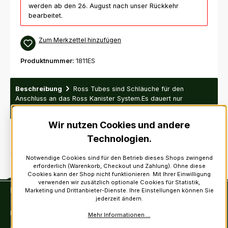
werden ab den 26. August nach unser Rückkehr
bearbeitet.
Zum Merkzettel hinzufügen
Produktnummer:
1811ES
Beschreibung
Ross Tubes sind Schläuche für den
Anschluss an das Ross Kanister System.Es dauert nur
Sekunden um die Tubes zu montieren ode…
Mehr
Wir nutzen Cookies und andere
Technologien.
Notwendige Cookies sind für den Betrieb dieses Shops zwingend
erforderlich (Warenkorb, Checkout und Zahlung). Ohne diese
Cookies kann der Shop nicht funktionieren. Mit Ihrer Einwilligung
verwenden wir zusätzlich optionale Cookies für Statistik,
Kontakt
Marketing und Drittanbieter-Dienste. Ihre Einstellungen können Sie
jederzeit ändern.
Tel: +49 (0)6222-388030
Fax: +49 (0)6222-388031
Mehr Informationen ...