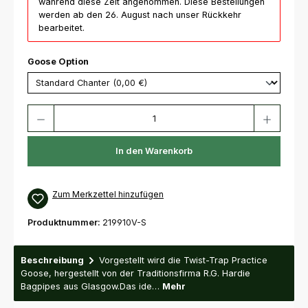
während diese Zeit angenommen. Diese Bestellungen
werden ab den 26. August nach unser Rückkehr
bearbeitet.
auswählen
Goose Option
Produkt Anzahl: Gib den gewünschten Wert ein oder benutze die Schaltfl
In den Warenkorb
Zum Merkzettel hinzufügen
Produktnummer:
219910V-S
Beschreibung
Vorgestellt wird die Twist-Trap Practice
Goose, hergestellt von der Traditionsfirma R.G. Hardie
Bagpipes aus Glasgow.Das ide…
Mehr