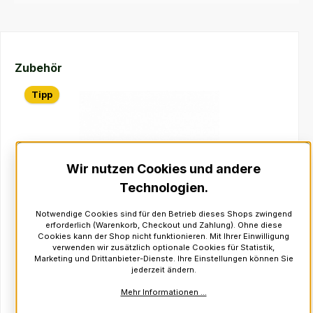
Produktgalerie überspringen
Zubehör
Tipp
Wir nutzen Cookies und andere
Technologien.
Notwendige Cookies sind für den Betrieb dieses Shops zwingend
erforderlich (Warenkorb, Checkout und Zahlung). Ohne diese
Cookies kann der Shop nicht funktionieren. Mit Ihrer Einwilligung
Warnock Practice Chanter Reed
verwenden wir zusätzlich optionale Cookies für Statistik,
Marketing und Drittanbieter-Dienste. Ihre Einstellungen können Sie
jederzeit ändern.
Produktnummer:
210201
Regulärer Preis:
Mehr Informationen ...
auf Lager