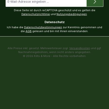
Mail-
Adresse
*
Diese Seite ist durch reCAPTCHA geschützt und es gelten die
Datenschutzrichtlinie
und
Nutzungsbedingungen
.
Datenschutz
Ich habe die
Datenschutzbestimmungen
zur Kenntnis genommen und
die
AGB
gelesen und bin mit ihnen einverstanden.
Alle Preise inkl. gesetzl. Mehrwertsteuer zzgl.
Versandkosten
und ggf.
Nachnahmegebühren, wenn nicht anders angegeben.
© 2026 Kilts & More - Alle Rechte vorbehalten.