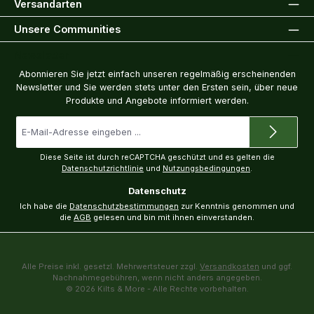
Versandarten
Unsere Communities
Newsletter
Abonnieren Sie jetzt einfach unseren regelmäßig erscheinenden
Newsletter und Sie werden stets unter den Ersten sein, über neue
Produkte und Angebote informiert werden.
E-
Mail-
Adresse
*
Diese Seite ist durch reCAPTCHA geschützt und es gelten die
Datenschutzrichtlinie
und
Nutzungsbedingungen
.
Datenschutz
Ich habe die
Datenschutzbestimmungen
zur Kenntnis genommen und
die
AGB
gelesen und bin mit ihnen einverstanden.
Alle Preise inkl. gesetzl. Mehrwertsteuer zzgl.
Versandkosten
und ggf.
Nachnahmegebühren, wenn nicht anders angegeben.
© 2026 Kilts & More - Alle Rechte vorbehalten.