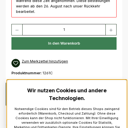
während diese Zeit angenommen. Diese Bestellungen
werden ab den 26. August nach unser Rückkehr
bearbeitet.
Produkt Anzahl: Gib den gewünschten Wert ein oder benutze die Schaltfl
In den Warenkorb
Zum Merkzettel hinzufügen
Produktnummer:
1261C
Beschreibung
R.G. Hardie Omega Plastic Pipe
Wir nutzen Cookies und andere
ChanterDesigned in 2019 by Alastair Dunn, Double Gold
Technologien.
Medalist and 10-time World Champion wit…
Mehr
Notwendige Cookies sind für den Betrieb dieses Shops zwingend
erforderlich (Warenkorb, Checkout und Zahlung). Ohne diese
Cookies kann der Shop nicht funktionieren. Mit Ihrer Einwilligung
verwenden wir zusätzlich optionale Cookies für Statistik,
Marketing und Drittanbieter-Dienste. Ihre Einstellungen können Sie