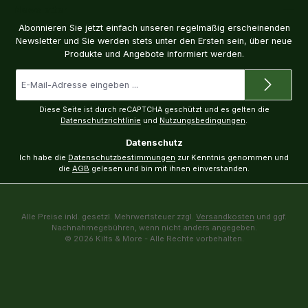
Newsletter
Abonnieren Sie jetzt einfach unseren regelmäßig erscheinenden
Newsletter und Sie werden stets unter den Ersten sein, über neue
Produkte und Angebote informiert werden.
E-
Mail-
Adresse
*
Diese Seite ist durch reCAPTCHA geschützt und es gelten die
Datenschutzrichtlinie
und
Nutzungsbedingungen
.
Datenschutz
Ich habe die
Datenschutzbestimmungen
zur Kenntnis genommen und
die
AGB
gelesen und bin mit ihnen einverstanden.
Alle Preise inkl. gesetzl. Mehrwertsteuer zzgl.
Versandkosten
und ggf.
Nachnahmegebühren, wenn nicht anders angegeben.
© 2026 Kilts & More - Alle Rechte vorbehalten.