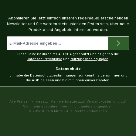
Newsletter
Abonnieren Sie jetzt einfach unseren regelmäßig erscheinenden
Newsletter und Sie werden stets unter den Ersten sein, über neue
Produkte und Angebote informiert werden.
E-
Mail-
Adresse
*
Diese Seite ist durch reCAPTCHA geschützt und es gelten die
Datenschutzrichtlinie
und
Nutzungsbedingungen
.
Datenschutz
Ich habe die
Datenschutzbestimmungen
zur Kenntnis genommen und
die
AGB
gelesen und bin mit ihnen einverstanden.
Alle Preise inkl. gesetzl. Mehrwertsteuer zzgl.
Versandkosten
und ggf.
Nachnahmegebühren, wenn nicht anders angegeben.
© 2026 Kilts & More - Alle Rechte vorbehalten.