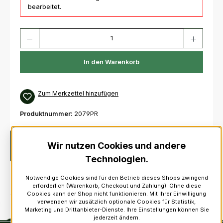
bearbeitet.
Produkt Anzahl: Gib den gewünschten Wert ein oder benutze die Schaltfl
In den Warenkorb
Zum Merkzettel hinzufügen
Produktnummer:
2079PR
Beschreibung
Manschettenknöpfe mit einem Piper als
Wir nutzen Cookies und andere
Motiv. Hergestellt aus HartzinnPreis für ein Paar.
Technologien.
Notwendige Cookies sind für den Betrieb dieses Shops zwingend
erforderlich (Warenkorb, Checkout und Zahlung). Ohne diese
Cookies kann der Shop nicht funktionieren. Mit Ihrer Einwilligung
verwenden wir zusätzlich optionale Cookies für Statistik,
Marketing und Drittanbieter-Dienste. Ihre Einstellungen können Sie
jederzeit ändern.