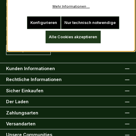
Kontakt
Mehr Informationen ...
Tel: +49 (0)6222-388030
Fax: +49 (0)6222-388031
Konfigurieren
Nur technisch notwendige
E-Mail: info@kiltsandmore.com
Alle Cookies akzeptieren
Kontaktformular
Vertrag widerrufen
Kunden Informationen
Rechtliche Informationen
Sicher Einkaufen
Der Laden
Zahlungsarten
Versandarten
Unsere Communities