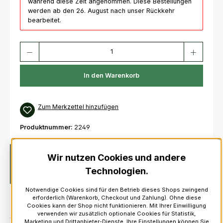
während diese Zeit angenommen. Diese Bestellungen
werden ab den 26. August nach unser Rückkehr
bearbeitet.
Produkt Anzahl: Gib den gewünschten Wert ein oder benutze die Schaltfl
In den Warenkorb
Zum Merkzettel hinzufügen
Produktnummer:
2249
Beschreibung
Pearl MXB-1 T-Frame Pipe Band Bass
Wir nutzen Cookies und andere
CarrierDer MX T-FRAME Carrier hat einen ultraleichten Rahmen
Technologien.
und bietet hohen Tragekomfo…
Mehr
Notwendige Cookies sind für den Betrieb dieses Shops zwingend
erforderlich (Warenkorb, Checkout und Zahlung). Ohne diese
Cookies kann der Shop nicht funktionieren. Mit Ihrer Einwilligung
verwenden wir zusätzlich optionale Cookies für Statistik,
Marketing und Drittanbieter-Dienste. Ihre Einstellungen können Sie