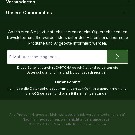
Versandarten
Unsere Communities
Newsletter
Abonnieren Sie jetzt einfach unseren regelmäßig erscheinenden
Newsletter und Sie werden stets unter den Ersten sein, über neue
Produkte und Angebote informiert werden.
E-
Mail-
Adresse
*
Diese Seite ist durch reCAPTCHA geschützt und es gelten die
Datenschutzrichtlinie
und
Nutzungsbedingungen
.
Datenschutz
Ich habe die
Datenschutzbestimmungen
zur Kenntnis genommen und
die
AGB
gelesen und bin mit ihnen einverstanden.
Alle Preise inkl. gesetzl. Mehrwertsteuer zzgl.
Versandkosten
und ggf.
Nachnahmegebühren, wenn nicht anders angegeben.
© 2026 Kilts & More - Alle Rechte vorbehalten.