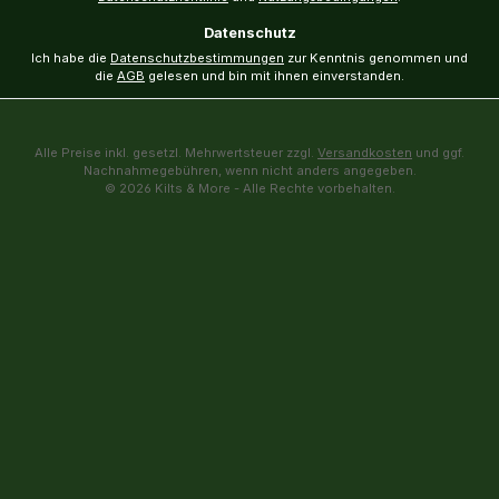
Datenschutz
Ich habe die
Datenschutzbestimmungen
zur Kenntnis genommen und
die
AGB
gelesen und bin mit ihnen einverstanden.
Alle Preise inkl. gesetzl. Mehrwertsteuer zzgl.
Versandkosten
und ggf.
Nachnahmegebühren, wenn nicht anders angegeben.
© 2026 Kilts & More - Alle Rechte vorbehalten.