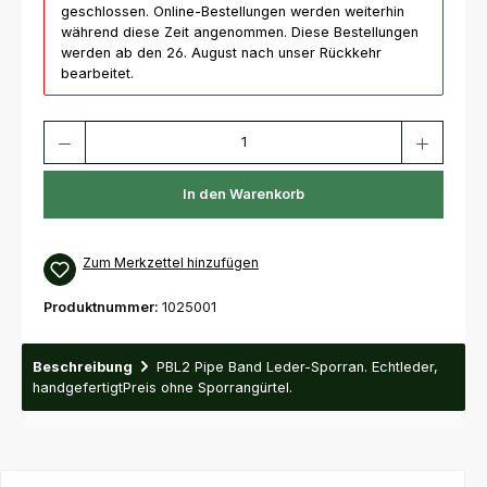
geschlossen. Online-Bestellungen werden weiterhin
während diese Zeit angenommen. Diese Bestellungen
werden ab den 26. August nach unser Rückkehr
bearbeitet.
Produkt Anzahl: Gib den gewünschten Wert ein oder benutze die Schaltfl
In den Warenkorb
Zum Merkzettel hinzufügen
Produktnummer:
1025001
Beschreibung
PBL2 Pipe Band Leder-Sporran. Echtleder,
handgefertigtPreis ohne Sporrangürtel.