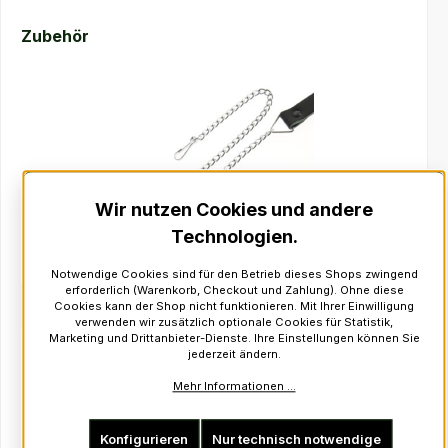
Produktgalerie überspringen
Zubehör
Wir nutzen Cookies und andere
Technologien.
Notwendige Cookies sind für den Betrieb dieses Shops zwingend
erforderlich (Warenkorb, Checkout und Zahlung). Ohne diese
Sporrangürtel, Chrom
Cookies kann der Shop nicht funktionieren. Mit Ihrer Einwilligung
verwenden wir zusätzlich optionale Cookies für Statistik,
Marketing und Drittanbieter-Dienste. Ihre Einstellungen können Sie
Produktnummer:
1346V
jederzeit ändern.
Regulärer Preis:
auf Lager
Mehr Informationen ...
inkl. Mwst: 19,00 €*
Konfigurieren
Nur technisch notwendige