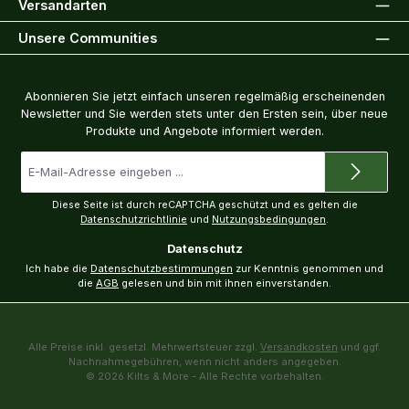
Versandarten
Unsere Communities
Newsletter
Abonnieren Sie jetzt einfach unseren regelmäßig erscheinenden
Newsletter und Sie werden stets unter den Ersten sein, über neue
Produkte und Angebote informiert werden.
E-
Mail-
Adresse
*
Diese Seite ist durch reCAPTCHA geschützt und es gelten die
Datenschutzrichtlinie
und
Nutzungsbedingungen
.
Datenschutz
Ich habe die
Datenschutzbestimmungen
zur Kenntnis genommen und
die
AGB
gelesen und bin mit ihnen einverstanden.
Alle Preise inkl. gesetzl. Mehrwertsteuer zzgl.
Versandkosten
und ggf.
Nachnahmegebühren, wenn nicht anders angegeben.
© 2026 Kilts & More - Alle Rechte vorbehalten.