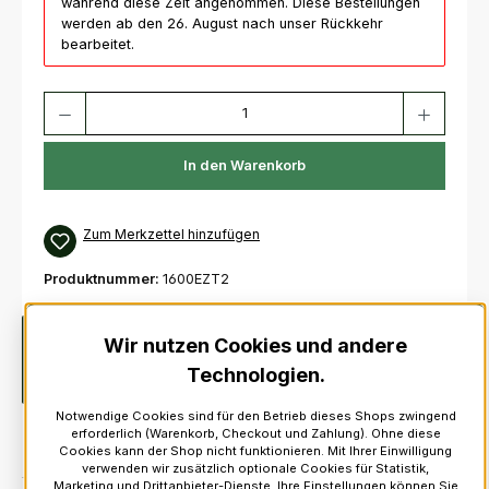
während diese Zeit angenommen. Diese Bestellungen
werden ab den 26. August nach unser Rückkehr
bearbeitet.
Produkt Anzahl: Gib den gewünschten Wert ein oder benutze die Schaltfl
In den Warenkorb
Zum Merkzettel hinzufügen
Produktnummer:
1600EZT2
Beschreibung
Die Ezeedrone Standard Tenor Drone Reeds
Wir nutzen Cookies und andere
sind für eine gleichbleibende Leistung und eine reiche
Technologien.
Klangqualität konzipiert. Si…
Mehr
Notwendige Cookies sind für den Betrieb dieses Shops zwingend
erforderlich (Warenkorb, Checkout und Zahlung). Ohne diese
Cookies kann der Shop nicht funktionieren. Mit Ihrer Einwilligung
verwenden wir zusätzlich optionale Cookies für Statistik,
Marketing und Drittanbieter-Dienste. Ihre Einstellungen können Sie