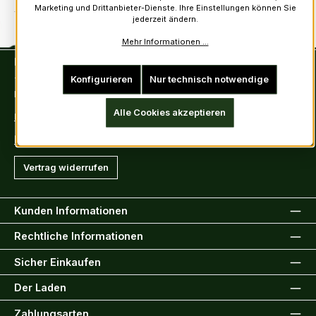
Marketing und Drittanbieter-Dienste. Ihre Einstellungen können Sie
jederzeit ändern.
Mehr Informationen ...
Kontakt
Konfigurieren
Nur technisch notwendige
Tel: +49 (0)6222-388030
Fax: +49 (0)6222-388031
Alle Cookies akzeptieren
E-Mail: info@kiltsandmore.com
Kontaktformular
Vertrag widerrufen
Kunden Informationen
Rechtliche Informationen
Sicher Einkaufen
Der Laden
Zahlungsarten