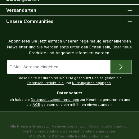
Versandarten
Unsere Communities
Newsletter
Abonnieren Sie jetzt einfach unseren regelmäßig erscheinenden
Newsletter und Sie werden stets unter den Ersten sein, über neue
Produkte und Angebote informiert werden.
E-
Mail-
Adresse
*
Diese Seite ist durch reCAPTCHA geschützt und es gelten die
Datenschutzrichtlinie
und
Nutzungsbedingungen
.
Datenschutz
Ich habe die
Datenschutzbestimmungen
zur Kenntnis genommen und
die
AGB
gelesen und bin mit ihnen einverstanden.
Alle Preise inkl. gesetzl. Mehrwertsteuer zzgl.
Versandkosten
und ggf.
Nachnahmegebühren, wenn nicht anders angegeben.
© 2026 Kilts & More - Alle Rechte vorbehalten.