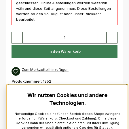
geschlossen. Online-Bestellungen werden weiterhin
während diese Zeit angenommen. Diese Bestellungen
werden ab den 26. August nach unser Rückkehr
bearbeitet.
Produkt Anzahl: Gib den gewünschten Wert ein oder benutze die Schaltfl
In den Warenkorb
Zum Merkzettel hinzufügen
Produktnummer:
1362
Wir nutzen Cookies und andere
Beschreibung
Unterteil aus African Blackwood und
Technologien.
Oberteil aus Polypenco.Lang mit Metallegierung-Ring und
Sockel aus Elfenbeinimitat.Mit v…
Mehr
Notwendige Cookies sind für den Betrieb dieses Shops zwingend
erforderlich (Warenkorb, Checkout und Zahlung). Ohne diese
Cookies kann der Shop nicht funktionieren. Mit Ihrer Einwilligung
verwenden wir zusätzlich optionale Cookies für Statistik,