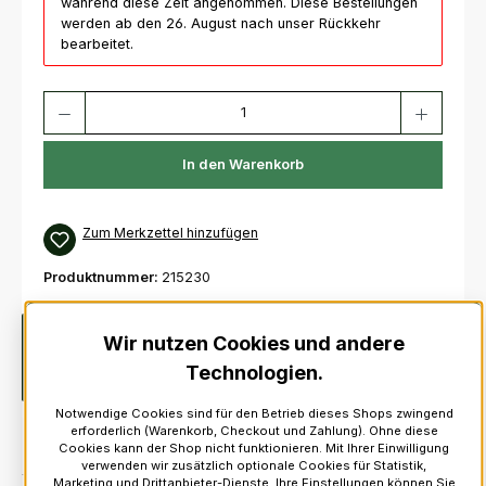
während diese Zeit angenommen. Diese Bestellungen
werden ab den 26. August nach unser Rückkehr
bearbeitet.
Produkt Anzahl: Gib den gewünschten Wert ein oder benutze die Schaltfl
In den Warenkorb
Zum Merkzettel hinzufügen
Produktnummer:
215230
Beschreibung
Preis pro Stück.McCallum Bagpipes
Wir nutzen Cookies und andere
Blowpipe Erweiterung, 1 inch (2,54 cm)Hiermit können Sie Ihre
Technologien.
Blowpipe um jeweils 2.54 cm…
Mehr
Notwendige Cookies sind für den Betrieb dieses Shops zwingend
erforderlich (Warenkorb, Checkout und Zahlung). Ohne diese
Cookies kann der Shop nicht funktionieren. Mit Ihrer Einwilligung
verwenden wir zusätzlich optionale Cookies für Statistik,
Marketing und Drittanbieter-Dienste. Ihre Einstellungen können Sie