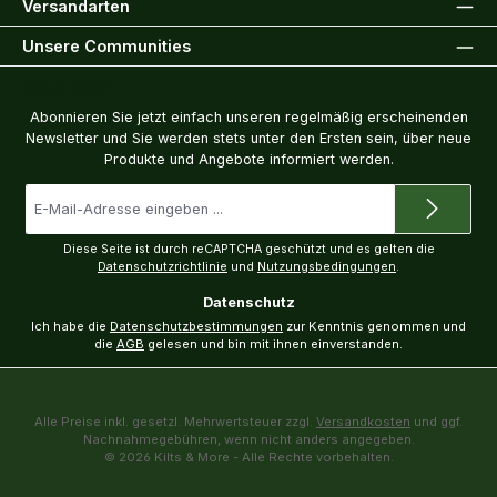
Versandarten
Unsere Communities
Newsletter
Abonnieren Sie jetzt einfach unseren regelmäßig erscheinenden
Newsletter und Sie werden stets unter den Ersten sein, über neue
Produkte und Angebote informiert werden.
E-
Mail-
Adresse
*
Diese Seite ist durch reCAPTCHA geschützt und es gelten die
Datenschutzrichtlinie
und
Nutzungsbedingungen
.
Datenschutz
Ich habe die
Datenschutzbestimmungen
zur Kenntnis genommen und
die
AGB
gelesen und bin mit ihnen einverstanden.
Alle Preise inkl. gesetzl. Mehrwertsteuer zzgl.
Versandkosten
und ggf.
Nachnahmegebühren, wenn nicht anders angegeben.
© 2026 Kilts & More - Alle Rechte vorbehalten.