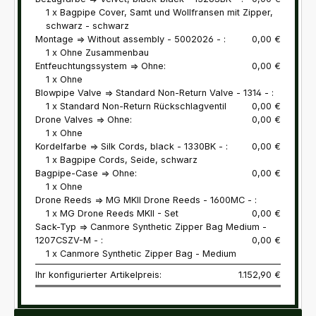
1 x Bagpipe Cover, Samt und Wollfransen mit Zipper,
schwarz - schwarz
Montage => Without assembly - 5002026 - :
0,00 €
1 x Ohne Zusammenbau
Entfeuchtungssystem => Ohne:
0,00 €
1 x Ohne
Blowpipe Valve => Standard Non-Return Valve - 1314 - :
1 x Standard Non-Return Rückschlagventil
0,00 €
Drone Valves => Ohne:
0,00 €
1 x Ohne
Kordelfarbe => Silk Cords, black - 1330BK - :
0,00 €
1 x Bagpipe Cords, Seide, schwarz
Bagpipe-Case => Ohne:
0,00 €
1 x Ohne
Drone Reeds => MG MKII Drone Reeds - 1600MC - :
1 x MG Drone Reeds MKII - Set
0,00 €
Sack-Typ => Canmore Synthetic Zipper Bag Medium -
1207CSZV-M - :
0,00 €
1 x Canmore Synthetic Zipper Bag - Medium
Ihr konfigurierter Artikelpreis:
1.152,90 €