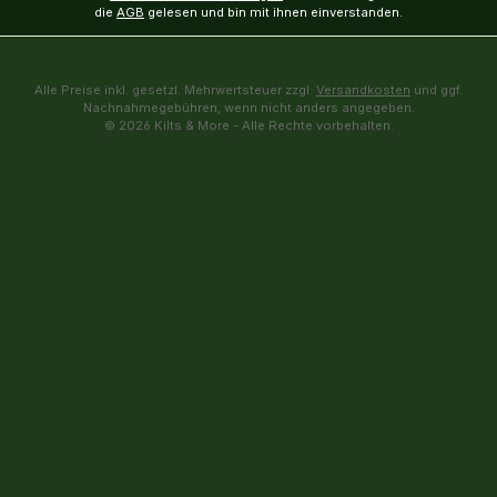
die
AGB
gelesen und bin mit ihnen einverstanden.
Alle Preise inkl. gesetzl. Mehrwertsteuer zzgl.
Versandkosten
und ggf.
Nachnahmegebühren, wenn nicht anders angegeben.
© 2026 Kilts & More - Alle Rechte vorbehalten.