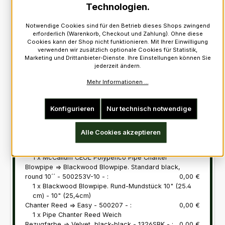
Drone Reeds
Technologien.
MG Drone Reeds MKII - Set
>
Notwendige Cookies sind für den Betrieb dieses Shops zwingend
erforderlich (Warenkorb, Checkout und Zahlung). Ohne diese
Cookies kann der Shop nicht funktionieren. Mit Ihrer Einwilligung
Sack-Typ
verwenden wir zusätzlich optionale Cookies für Statistik,
Marketing und Drittanbieter-Dienste. Ihre Einstellungen können Sie
jederzeit ändern.
Canmore Synthetic Zipper Bag Medium
>
Mehr Informationen ...
Konfigurieren
Nur technisch notwendige
originaler Artikelpreis:
1.152,90 €
Wasserfalle => Ohne:
0,00 €
Alle Cookies akzeptieren
1 x Ohne
Chanter => McCallum CEOL Polypenco - 1296 - :
0,00 €
1 x McCallum CEOL Polypenco Pipe Chanter
Blowpipe => Blackwood Blowpipe. Standard black,
round 10´´ - 500253V-10 - :
0,00 €
1 x Blackwood Blowpipe. Rund-Mundstück 10" (25.4
cm) - 10" (25,4cm)
Chanter Reed => Easy - 500207 - :
0,00 €
1 x Pipe Chanter Reed Weich
Bezugfarbe => Velvet, black-black - 1326SBK - :
0,00 €