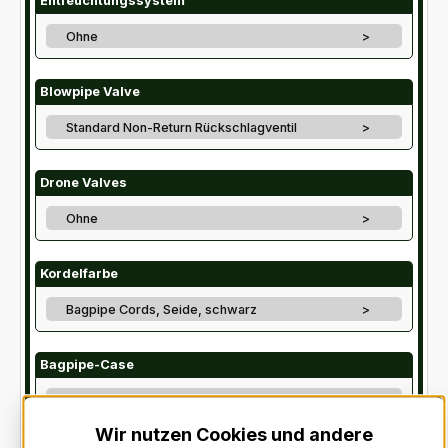
Entfeuchtungssystem
Ohne
>
Blowpipe Valve
Standard Non-Return Rückschlagventil
>
Drone Valves
Ohne
>
Kordelfarbe
Bagpipe Cords, Seide, schwarz
>
Bagpipe-Case
Ohne
>
Wir nutzen Cookies und andere