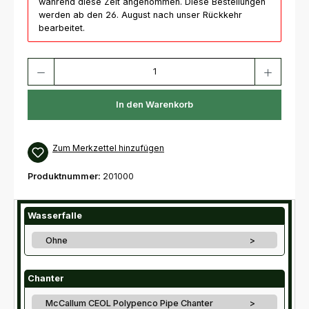
während diese Zeit angenommen. Diese Bestellungen
werden ab den 26. August nach unser Rückkehr
bearbeitet.
Produkt Anzahl: Gib den gewünschten Wert ein oder benutze die Schaltfl
In den Warenkorb
Zum Merkzettel hinzufügen
Produktnummer:
201000
Wasserfalle
Ohne
>
Chanter
McCallum CEOL Polypenco Pipe Chanter
>