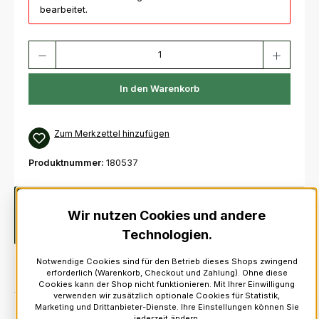
bearbeitet.
Produkt Anzahl: Gib den gewünschten Wert ein oder benutze die Schaltfl
In den Warenkorb
Zum Merkzettel hinzufügen
Produktnummer:
180537
Beschreibung
Schwarzer Lederbeutel für den Standard 2
Wir nutzen Cookies und andere
1/4" KiltgürtelDiese Ledertasche ist ideal für Schlüssel und
GeldbeutelMaße: 18 cm…
Mehr
Technologien.
Notwendige Cookies sind für den Betrieb dieses Shops zwingend
erforderlich (Warenkorb, Checkout und Zahlung). Ohne diese
Cookies kann der Shop nicht funktionieren. Mit Ihrer Einwilligung
verwenden wir zusätzlich optionale Cookies für Statistik,
Marketing und Drittanbieter-Dienste. Ihre Einstellungen können Sie
jederzeit ändern.