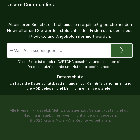
Unsere Communities
Newsletter
Abonnieren Sie jetzt einfach unseren regelmäßig erscheinenden
Newsletter und Sie werden stets unter den Ersten sein, über neue
Produkte und Angebote informiert werden.
E-
Mail-
Adresse
*
Diese Seite ist durch reCAPTCHA geschützt und es gelten die
Datenschutzrichtlinie
und
Nutzungsbedingungen
.
Datenschutz
Ich habe die
Datenschutzbestimmungen
zur Kenntnis genommen und
die
AGB
gelesen und bin mit ihnen einverstanden.
Alle Preise inkl. gesetzl. Mehrwertsteuer zzgl.
Versandkosten
und ggf.
Nachnahmegebühren, wenn nicht anders angegeben.
© 2026 Kilts & More - Alle Rechte vorbehalten.