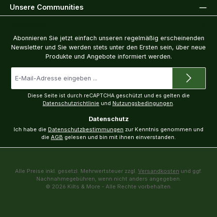
Unsere Communities
Newsletter
Abonnieren Sie jetzt einfach unseren regelmäßig erscheinenden
Newsletter und Sie werden stets unter den Ersten sein, über neue
Produkte und Angebote informiert werden.
E-
Mail-
Adresse
*
Diese Seite ist durch reCAPTCHA geschützt und es gelten die
Datenschutzrichtlinie
und
Nutzungsbedingungen
.
Datenschutz
Ich habe die
Datenschutzbestimmungen
zur Kenntnis genommen und
die
AGB
gelesen und bin mit ihnen einverstanden.
Alle Preise inkl. gesetzl. Mehrwertsteuer zzgl.
Versandkosten
und ggf.
Nachnahmegebühren, wenn nicht anders angegeben.
© 2026 Kilts & More - Alle Rechte vorbehalten.