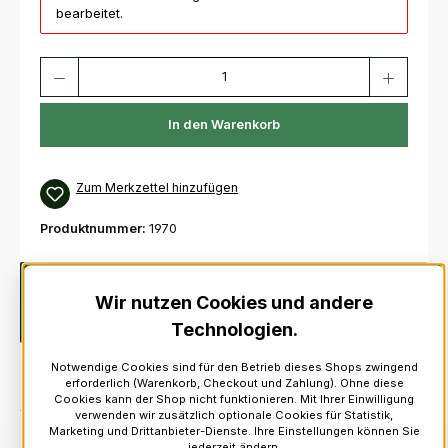
bearbeitet.
Produkt Anzahl: Gib den gewünschten Wert ein oder benutze die Schaltfl
In den Warenkorb
Zum Merkzettel hinzufügen
Produktnummer:
1970
Beschreibung
Kiltnadel, Modell Laced SwordMaterial
Wir nutzen Cookies und andere
besteht zu 100% Zinn und ist mit einer Antik-Silber-Politur
überzogen
Technologien.
Notwendige Cookies sind für den Betrieb dieses Shops zwingend
erforderlich (Warenkorb, Checkout und Zahlung). Ohne diese
Cookies kann der Shop nicht funktionieren. Mit Ihrer Einwilligung
verwenden wir zusätzlich optionale Cookies für Statistik,
Marketing und Drittanbieter-Dienste. Ihre Einstellungen können Sie
jederzeit ändern.