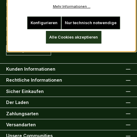
Kontakt
Mehr Informationen ...
Tel: +49 (0)6222-388030
Fax: +49 (0)6222-388031
Konfigurieren
Nur technisch notwendige
E-Mail: info@kiltsandmore.com
Alle Cookies akzeptieren
Kontaktformular
Vertrag widerrufen
Kunden Informationen
Rechtliche Informationen
Sicher Einkaufen
Der Laden
Zahlungsarten
Versandarten
Unsere Communities