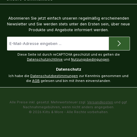
Newsletter
Abonnieren Sie jetzt einfach unseren regelmäßig erscheinenden
Newsletter und Sie werden stets unter den Ersten sein, über neue
Produkte und Angebote informiert werden.
E-
Mail-
Adresse
*
Diese Seite ist durch reCAPTCHA geschützt und es gelten die
Datenschutzrichtlinie
und
Nutzungsbedingungen
.
Datenschutz
Ich habe die
Datenschutzbestimmungen
zur Kenntnis genommen und
die
AGB
gelesen und bin mit ihnen einverstanden.
Alle Preise inkl. gesetzl. Mehrwertsteuer zzgl.
Versandkosten
und ggf.
Nachnahmegebühren, wenn nicht anders angegeben.
© 2026 Kilts & More - Alle Rechte vorbehalten.