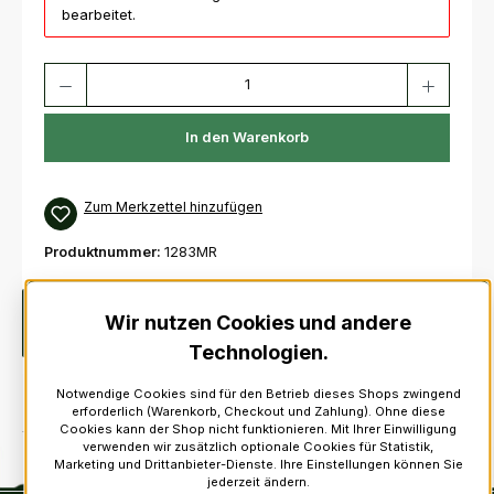
bearbeitet.
Produkt Anzahl: Gib den gewünschten Wert ein oder benutze die Schaltfl
In den Warenkorb
Zum Merkzettel hinzufügen
Produktnummer:
1283MR
Beschreibung
Hochwertige Krawatte aus feiner Wolle.
Wir nutzen Cookies und andere
Weinrot. 100% Wolle.Größe: 9 cm x 142 cm
Mehr
Technologien.
Notwendige Cookies sind für den Betrieb dieses Shops zwingend
erforderlich (Warenkorb, Checkout und Zahlung). Ohne diese
Cookies kann der Shop nicht funktionieren. Mit Ihrer Einwilligung
verwenden wir zusätzlich optionale Cookies für Statistik,
Marketing und Drittanbieter-Dienste. Ihre Einstellungen können Sie
jederzeit ändern.