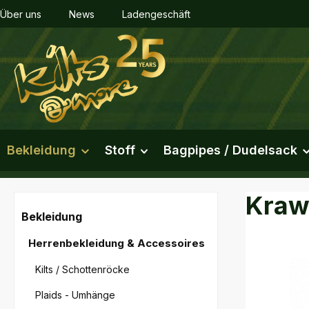
Über uns
News
Ladengeschäft
m Hauptinhalt springen
Zur Suche springen
Zur Hauptnavigation springen
Bekleidung
Stoff
Bagpipes / Dudelsack
Kraw
Bekleidung
Herrenbekleidung & Accessoires
Bildergal
Kilts / Schottenröcke
Plaids - Umhänge