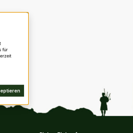
t
 für
erzeit
zeptieren