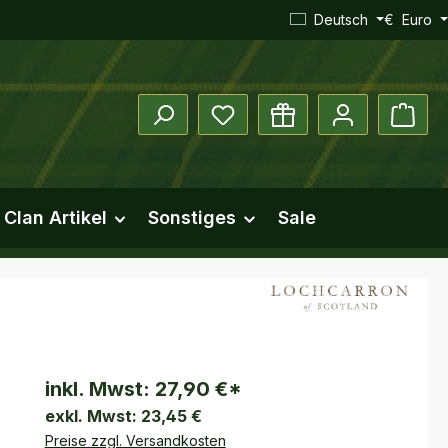
Deutsch
€
Euro
Du hast 0 Produkte auf dem Mer
Ware
Clan Artikel
Sonstiges
Sale
inkl. Mwst:
27,90 €
*
exkl. Mwst:
23,45 €
Preise zzgl. Versandkosten