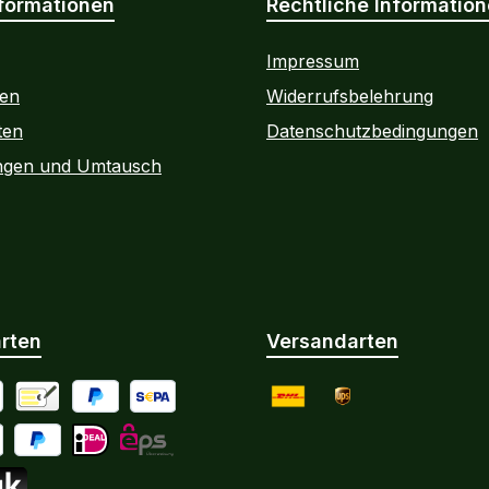
formationen
Rechtliche Informatio
Impressum
ten
Widerrufsbelehrung
ten
Datenschutzbedingungen
ngen und Umtausch
rten
Versandarten
 Debitkarte
Vorkasse per Banküberweisung
PayPal
SEPA Lastschrift
DHL
UPS
le Pay
Später bezahlen / Ratenzahlung
iDEAL
eps