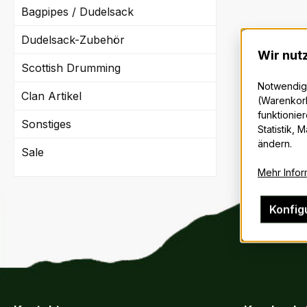
Bagpipes / Dudelsack
Dudelsack-Zubehör
Wir nut
Scottish Drumming
Notwendige
Clan Artikel
(Warenkorb
funktionier
Sonstiges
Statistik, 
ändern.
Sale
Mehr Inform
Konfig