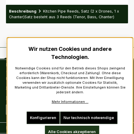
Beschreibung
Kitchen Pipe Reeds, Satz (2 x Drones, 1 x
Chanter)Satz besteht aus 3 Reeds (Tenor, Bass, Chanter)
Wir nutzen Cookies und andere
Technologien.
Kontakt
Notwendige Cookies sind für den Betrieb dieses Shops zwingend
Tel: +49 (0)6222-388030
erforderlich (Warenkorb, Checkout und Zahlung). Ohne diese
Cookies kann der Shop nicht funktionieren. Mit Ihrer Einwilligung
Fax: +49 (0)6222-388031
verwenden wir zusätzlich optionale Cookies für Statistik,
Marketing und Drittanbieter-Dienste. Ihre Einstellungen können Sie
E-Mail: info@kiltsandmore.com
jederzeit ändern.
Kontaktformular
Mehr Informationen ...
Vertrag widerrufen
Konfigurieren
Nur technisch notwendige
Kunden Informationen
Alle Cookies akzeptieren