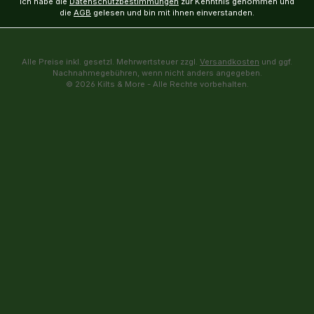
Ich habe die
Datenschutzbestimmungen
zur Kenntnis genommen und
die
AGB
gelesen und bin mit ihnen einverstanden.
Alle Preise inkl. gesetzl. Mehrwertsteuer zzgl.
Versandkosten
und ggf.
Nachnahmegebühren, wenn nicht anders angegeben.
© 2026 Kilts & More - Alle Rechte vorbehalten.