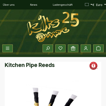
Zum Hauptinhalt springen
€
Euro
Über uns
News
Ladengeschäft
Du hast 0 Produkte auf dem 
War
Kitchen Pipe Reeds
Bildergalerie überspringen