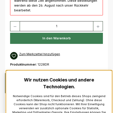
während diese Zeit angenommen. Diese Bestellungen
werden ab den 26. August nach unser Rückkehr
bearbeitet.
Produkt Anzahl: Gib den gewünschten Wert ein oder benutze die Schaltfl
In den Warenkorb
Zum Merkzettel hinzufügen
Produktnummer:
1228DR
Beschreibung
Authentische Feather Bonnet Hackle-Feder
Wir nutzen Cookies und andere
(Zierfeder).Wird seit über 30 Jahren an das
Technologien.
Verteidigungsministerium geliefert. Die…
Mehr
Notwendige Cookies sind für den Betrieb dieses Shops zwingend
erforderlich (Warenkorb, Checkout und Zahlung). Ohne diese
Cookies kann der Shop nicht funktionieren. Mit Ihrer Einwilligung
verwenden wir zusätzlich optionale Cookies für Statistik,
Marketing und Drittanbieter-Dienste. Ihre Einstellungen können Sie