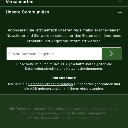
Versandarten
Unsere Communities
Newsletter
Abonnieren Sie jetzt einfach unseren regelmäßig erscheinenden
Newsletter und Sie werden stets unter den Ersten sein, über neue
Produkte und Angebote informiert werden.
E-
Mail-
Adresse
*
Diese Seite ist durch reCAPTCHA geschützt und es gelten die
Datenschutzrichtlinie
und
Nutzungsbedingungen
.
Datenschutz
Ich habe die
Datenschutzbestimmungen
zur Kenntnis genommen und
die
AGB
gelesen und bin mit ihnen einverstanden.
Alle Preise inkl. gesetzl. Mehrwertsteuer zzgl.
Versandkosten
und ggf.
Nachnahmegebühren, wenn nicht anders angegeben.
© 2026 Kilts & More - Alle Rechte vorbehalten.