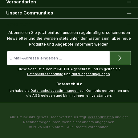
Versandarten
Unsere Communities
Newsletter
Abonnieren Sie jetzt einfach unseren regelmäßig erscheinenden
Newsletter und Sie werden stets unter den Ersten sein, über neue
Produkte und Angebote informiert werden.
E-
Mail-
Adresse
*
Diese Seite ist durch reCAPTCHA geschützt und es gelten die
Datenschutzrichtlinie
und
Nutzungsbedingungen
.
Datenschutz
Ich habe die
Datenschutzbestimmungen
zur Kenntnis genommen und
die
AGB
gelesen und bin mit ihnen einverstanden.
Alle Preise inkl. gesetzl. Mehrwertsteuer zzgl.
Versandkosten
und ggf.
Nachnahmegebühren, wenn nicht anders angegeben.
© 2026 Kilts & More - Alle Rechte vorbehalten.