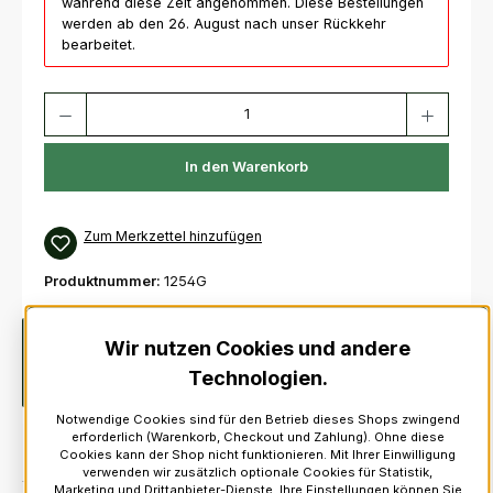
während diese Zeit angenommen. Diese Bestellungen
werden ab den 26. August nach unser Rückkehr
bearbeitet.
Produkt Anzahl: Gib den gewünschten Wert ein oder benutze die Schaltfl
In den Warenkorb
Zum Merkzettel hinzufügen
Produktnummer:
1254G
Beschreibung
Goldene Gürtelschnalle mit keltischem
Wir nutzen Cookies und andere
MusterPassend für Standard-Gürtel bis 2 1/4" (57 mm)Größe:
Technologien.
8,5 cm X 6,5 cm
Mehr
Notwendige Cookies sind für den Betrieb dieses Shops zwingend
erforderlich (Warenkorb, Checkout und Zahlung). Ohne diese
Cookies kann der Shop nicht funktionieren. Mit Ihrer Einwilligung
verwenden wir zusätzlich optionale Cookies für Statistik,
Marketing und Drittanbieter-Dienste. Ihre Einstellungen können Sie