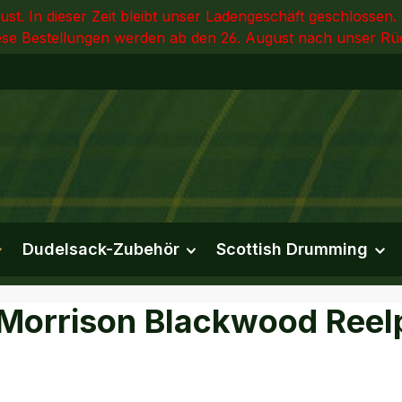
st. In dieser Zeit bleibt unser Ladengeschäft geschlossen.
e Bestellungen werden ab den 26. August nach unser Rüc
Dudelsack-Zubehör
Scottish Drumming
 Morrison Blackwood Reel