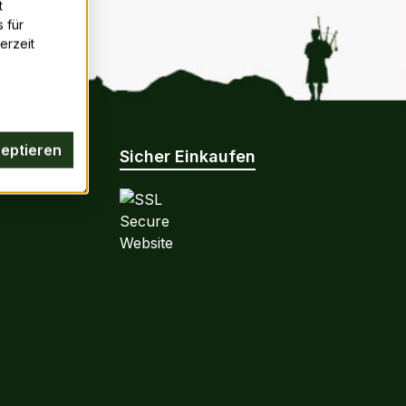
t
 für
erzeit
zeptieren
nen
Sicher Einkaufen