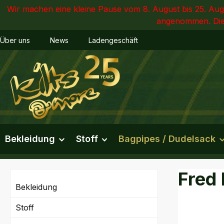
Wir machen eine kleine Pause vom 8. August bis 25. Augu
m Hauptinhalt springen
Zur Suche springen
Zur Hauptnavigation springen
angenommen. Dies
Über uns
News
Ladengeschäft
Bekleidung
Stoff
Bagpipes / Dudelsack
Fred
Bekleidung
Stoff