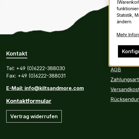
(Warenkorb
funktionier
Statistik, 
ändern.
Mehr Inform
Konfig
Kontakt
Kunden In
Tel: +49 (0)6222-388030
AGB
Fax: +49 (0)6222-388031
Zahlungsar
E-Mail: info@kiltsandmore.com
Versandkos
Rücksendu
Kontaktformular
Vertrag widerrufen