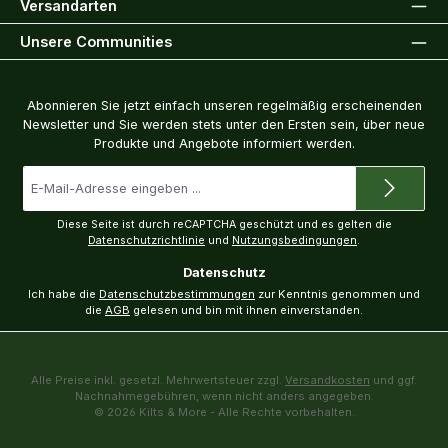
Versandarten
Unsere Communities
Newsletter
Abonnieren Sie jetzt einfach unseren regelmäßig erscheinenden
Newsletter und Sie werden stets unter den Ersten sein, über neue
Produkte und Angebote informiert werden.
E-
Mail-
Adresse
*
Diese Seite ist durch reCAPTCHA geschützt und es gelten die
Datenschutzrichtlinie
und
Nutzungsbedingungen
.
Datenschutz
Ich habe die
Datenschutzbestimmungen
zur Kenntnis genommen und
die
AGB
gelesen und bin mit ihnen einverstanden.
Alle Preise inkl. gesetzl. Mehrwertsteuer zzgl.
Versandkosten
und ggf.
Nachnahmegebühren, wenn nicht anders angegeben.
© 2026 Kilts & More - Alle Rechte vorbehalten.