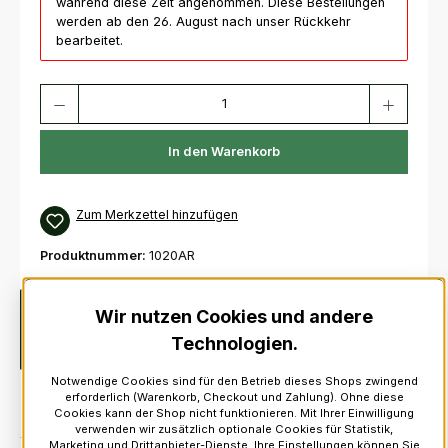
während diese Zeit angenommen. Diese Bestellungen
werden ab den 26. August nach unser Rückkehr
bearbeitet.
Produkt Anzahl: Gib den gewünschten Wert ein oder benutze die Schaltfl
In den Warenkorb
Zum Merkzettel hinzufügen
Produktnummer:
1020AR
Beschreibung
Flashes (Sockenhalter) hergestellt von
Wir nutzen Cookies und andere
Lochcarron of Scotland.Kilt Flashes werden als Kilt-
Technologien.
Strumpfhalter um den oberen Teil…
Mehr
Notwendige Cookies sind für den Betrieb dieses Shops zwingend
erforderlich (Warenkorb, Checkout und Zahlung). Ohne diese
Cookies kann der Shop nicht funktionieren. Mit Ihrer Einwilligung
verwenden wir zusätzlich optionale Cookies für Statistik,
Marketing und Drittanbieter-Dienste. Ihre Einstellungen können Sie