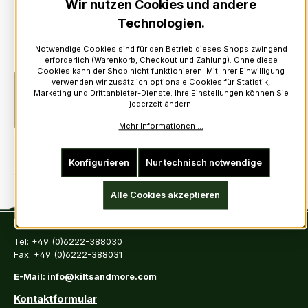
Wir nutzen Cookies und andere
=> CLAN ABERCROMBY - C1 - :
0,00 €
1 x Clan Abercromby
Technologien.
Ihr konfigurierter Artikelpreis:
127,10 €
Notwendige Cookies sind für den Betrieb dieses Shops zwingend
erforderlich (Warenkorb, Checkout und Zahlung). Ohne diese
Cookies kann der Shop nicht funktionieren. Mit Ihrer Einwilligung
verwenden wir zusätzlich optionale Cookies für Statistik,
Beschreibung
Der Sgian Dubh ist ein klassisches,
Marketing und Drittanbieter-Dienste. Ihre Einstellungen können Sie
schottisches Messer. Da das Tragen von Waffen für Schotten
jederzeit ändern.
im 18. Jahrhundert untersagt…
Mehr
Mehr Informationen ...
Konfigurieren
Nur technisch notwendige
Alle Cookies akzeptieren
Kontakt
Tel: +49 (0)6222-388030
Fax: +49 (0)6222-388031
E-Mail: info@kiltsandmore.com
Kontaktformular