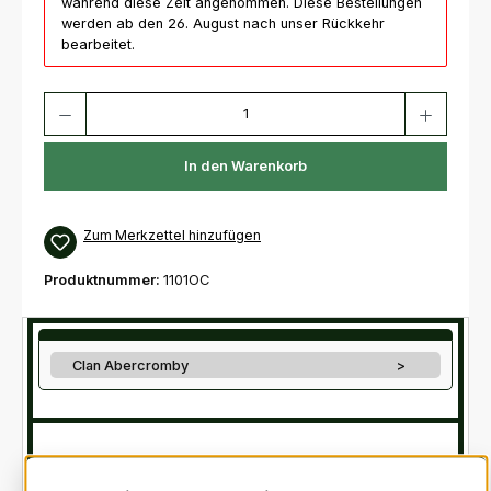
während diese Zeit angenommen. Diese Bestellungen
werden ab den 26. August nach unser Rückkehr
bearbeitet.
Produkt Anzahl: Gib den gewünschten Wert ein oder benutze die Schaltfl
In den Warenkorb
Zum Merkzettel hinzufügen
Produktnummer:
1101OC
Clan Abercromby
>
originaler Artikelpreis:
127,10 €