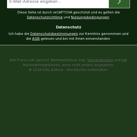
Mail-
Adresse
*
Diese Seite ist durch reCAPTCHA geschützt und es gelten die
Datenschutzrichtlinie
und
Nutzungsbedingungen
.
Datenschutz
Ich habe die
Datenschutzbestimmungen
zur Kenntnis genommen und
die
AGB
gelesen und bin mit ihnen einverstanden.
Alle Preise inkl. gesetzl. Mehrwertsteuer zzgl.
Versandkosten
und ggf.
Nachnahmegebühren, wenn nicht anders angegeben.
© 2026 Kilts & More - Alle Rechte vorbehalten.