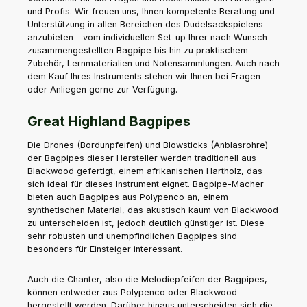
und Profis. Wir freuen uns, Ihnen kompetente Beratung und
Unterstützung in allen Bereichen des Dudelsackspielens
anzubieten – vom individuellen Set-up Ihrer nach Wunsch
zusammengestellten Bagpipe bis hin zu praktischem
Zubehör, Lernmaterialien und Notensammlungen. Auch nach
dem Kauf Ihres Instruments stehen wir Ihnen bei Fragen
oder Anliegen gerne zur Verfügung.
Great Highland Bagpipes
Die Drones (Bordunpfeifen) und Blowsticks (Anblasrohre)
der Bagpipes dieser Hersteller werden traditionell aus
Blackwood gefertigt, einem afrikanischen Hartholz, das
sich ideal für dieses Instrument eignet. Bagpipe-Macher
bieten auch Bagpipes aus Polypenco an, einem
synthetischen Material, das akustisch kaum von Blackwood
zu unterscheiden ist, jedoch deutlich günstiger ist. Diese
sehr robusten und unempfindlichen Bagpipes sind
besonders für Einsteiger interessant.
Auch die Chanter, also die Melodiepfeifen der Bagpipes,
können entweder aus Polypenco oder Blackwood
hergestellt werden. Darüber hinaus unterscheiden sich die