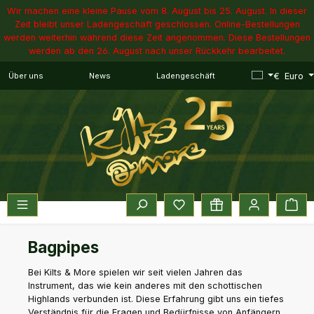
Wir machen eine kleine Pause vom 8. August bis 25. August. In dieser
Zum Hauptinhalt springen
Zeit bleibt unser Ladengeschäft geschlossen. Online-Bestellungen
werden weiterhin während diese Zeit angenommen. Diese Bestellungen
werden ab den 26. August nach unser Rückkehr bearbeitet.
€
Euro
Über uns
News
Ladengeschäft
Du hast 0 Produkte auf dem 
War
Bagpipes
Bei Kilts & More spielen wir seit vielen Jahren das
Instrument, das wie kein anderes mit den schottischen
Highlands verbunden ist. Diese Erfahrung gibt uns ein tiefes
Verständnis für die Fragen und Bedürfnisse von Anfängern