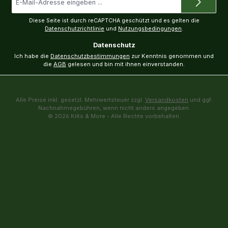
Mail-
Adresse
*
Diese Seite ist durch reCAPTCHA geschützt und es gelten die
Datenschutzrichtlinie
und
Nutzungsbedingungen
.
Datenschutz
Ich habe die
Datenschutzbestimmungen
zur Kenntnis genommen und
die
AGB
gelesen und bin mit ihnen einverstanden.
Alle Preise inkl. gesetzl. Mehrwertsteuer zzgl.
Versandkosten
und ggf.
Nachnahmegebühren, wenn nicht anders angegeben.
© 2026 Kilts & More - Alle Rechte vorbehalten.