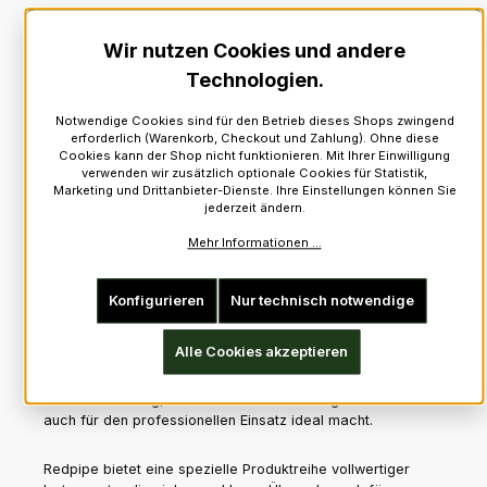
Anpassungsmöglichkeiten.
Wir nutzen Cookies und andere
Die legendäre DegerPipe mit ihrem charakteristischen
Technologien.
Design, das einem Practice Chanter ähnelt, gilt für viele als
das ultimative elektronische Instrument. Das kleine „Control
Notwendige Cookies sind für den Betrieb dieses Shops zwingend
Panel“ macht diesen elektronischen Chanter sehr einfach
erforderlich (Warenkorb, Checkout und Zahlung). Ohne diese
zu bedienen, und die vertraute Form eines Practice
Cookies kann der Shop nicht funktionieren. Mit Ihrer Einwilligung
Chanters sorgt für ein gewohntes Spielgefühl, ideal zum
verwenden wir zusätzlich optionale Cookies für Statistik,
Üben und Performen.
Marketing und Drittanbieter-Dienste. Ihre Einstellungen können Sie
jederzeit ändern.
Der Blair Digital Chanter stellt einen weiteren Meilenstein im
Mehr Informationen ...
Bereich der elektronischen Pipes dar. Mit seinem schlanken
und modernen Design bietet er ein äußerst realistisches
Bagpipe-Spielerlebnis mit beeindruckend authentischen
Konfigurieren
Nur technisch notwendige
Sounds für Highland Bagpipe, Smallpipe und sogar Uilleann
Pipes. Der Blair Digital Chanter verfügt über
Alle Cookies akzeptieren
berührungsempfindliche Fingerlöcher, anpassbare
Einstellungen und Bluetooth-Konnektivität für Aufnahme
oder Verstärkung, was ihn sowohl für Übungszwecke als
auch für den professionellen Einsatz ideal macht.
Redpipe bietet eine spezielle Produktreihe vollwertiger