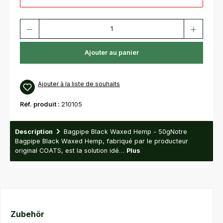
Quantité de produit : Entrez la quantité souhaitée ou utilisez les bouton
Ajouter au panier
Ajouter à la liste de souhaits
Réf. produit :
210105
Description
Bagpipe Black Waxed Hemp - 50gNotre
Bagpipe Black Waxed Hemp, fabriqué par le producteur
original COATS, est la solution idé…
Plus
Ignorer la galerie de produits
Zubehör