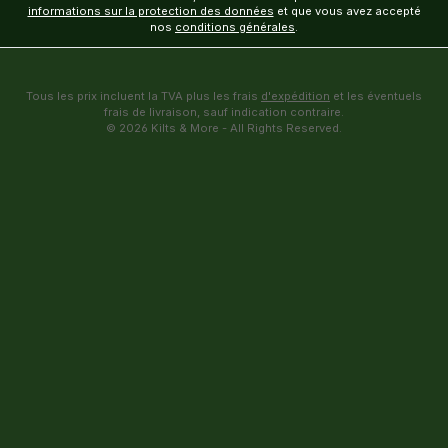
informations sur la protection des données
et que vous avez accepté
nos
conditions générales
.
Tous les prix incluent la TVA plus les frais
d'expédition
et les éventuels
frais de livraison, sauf indication contraire.
© 2026 Kilts & More - All Rights Reserved.