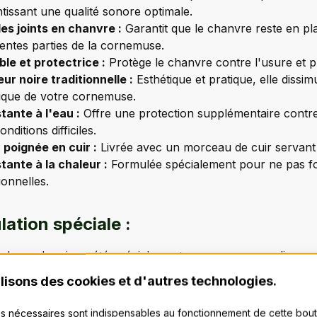
tissant une qualité sonore optimale.
les joints en chanvre :
Garantit que le chanvre reste en pla
rentes parties de la cornemuse.
le et protectrice :
Protège le chanvre contre l'usure et p
ur noire traditionnelle :
Esthétique et pratique, elle dissim
ique de votre cornemuse.
tante à l'eau :
Offre une protection supplémentaire contre
onditions difficiles.
 poignée en cuir :
Livrée avec un morceau de cuir servant de
tante à la chaleur :
Formulée spécialement pour ne pas fon
tionnelles.
ation spéciale :
e de cordonnier a été spécialement conçue pour appliquer 
offrant une adhérence optimale. Elle est particulièrement 
lisons des cookies et d'autres technologies.
t et empêche le chanvre de tourner pendant l’application. De 
votre étui – un problème courant avec les anciennes formu
s nécessaires sont indispensables au fonctionnement de cette bou