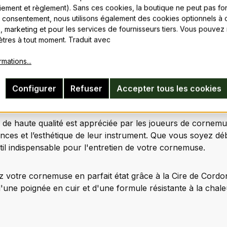
aiement et règlement). Sans ces cookies, la boutique ne peut pas fon
 consentement, nous utilisons également des cookies optionnels à d
d'emploi :
s, marketing et pour les services de fournisseurs tiers. Vous pouvez
tres à tout moment. Traduit avec
 une petite quantité de Cire de Cordonnier Noire sur le ch
. Réchauffez légèrement la cire avec vos doigts pour une 
rmations...
anvre est complètement enduit pour garantir une adhérence
Configurer
Refuser
Accepter tous les cookies
oi choisir la Cire de Cordonnier Noire
e de haute qualité est appréciée par les joueurs de cornem
ces et l’esthétique de leur instrument. Que vous soyez dé
til indispensable pour l'entretien de votre cornemuse.
 votre cornemuse en parfait état grâce à la Cire de Cordon
'une poignée en cuir et d'une formule résistante à la chal