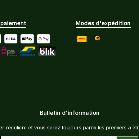
 paiement
Modes d'expédition
ticipé par virement bancaire
al
SEPA Lastschrift
Apple Pay
Google Pay
DHL
UPS
tard / paiement échelonné
L
eps
Bancontact
BLIK
Bulletin d'information
 régulière et vous serez toujours parmi les premiers à êtr