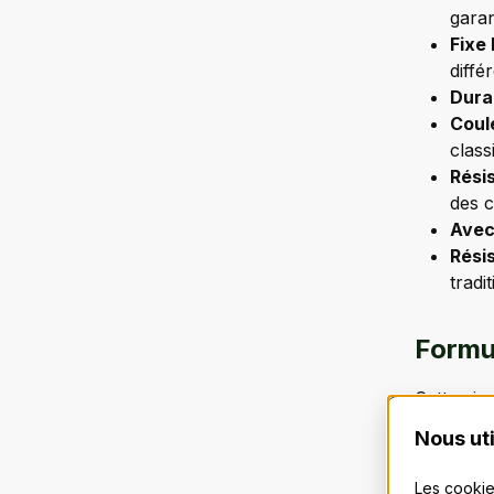
garan
Fixe 
diffé
Durab
Coule
class
Résis
des c
Avec
Résis
tradi
Formul
Cette cir
chanvre, 
Nous uti
d’un join
pas dans 
Les cookie