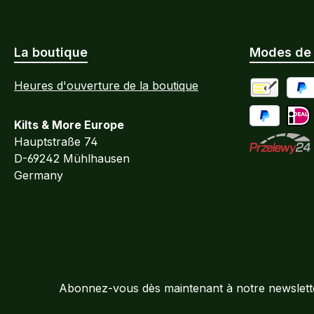
La boutique
Modes de
Heures d'ouverture de la boutique
Paiement an
PayP
Kilts & More Europe
payer plus 
iDEA
Hauptstraße 74
D-69242 Mühlhausen
Przelewy24
Germany
Abonnez-vous dès maintenant à notre newsletter