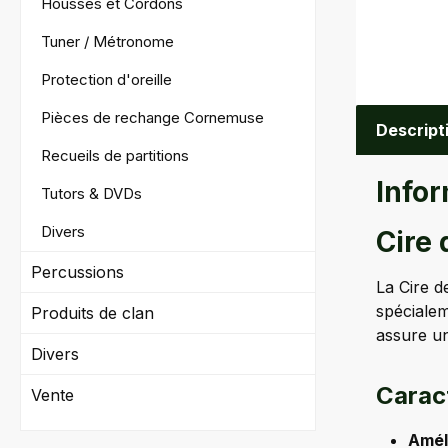
Housses et Cordons
Tuner / Métronome
Protection d'oreille
Pièces de rechange Cornemuse
Descript
Recueils de partitions
Infor
Tutors & DVDs
Divers
Cire
Percussions
La Cire d
spécialem
Produits de clan
assure un
Divers
Caract
Vente
Améli