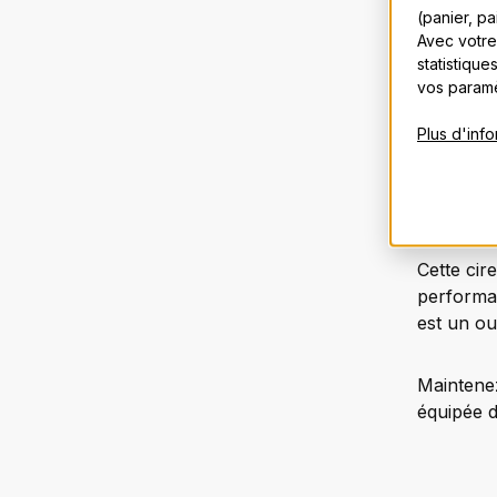
(panier, p
Avec votre
Mode 
statistique
vos paramè
Appliquez
cornemuse
Plus d'info
que le ch
Pourqu
Cette cir
performan
est un ou
Maintenez
équipée d