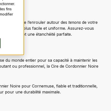
ctionner.
es fins
 modifier
anvre avant de l’enrouler autour des
tenons
de votre
application plus facile et uniforme. Assurez-vous
 maximale et une étanchéité parfaite.
 ?
use du monde entier pour sa capacité à maintenir les
butant ou professionnel, la Cire de Cordonnier Noire
nier Noire pour Cornemuse, fiable et traditionnelle,
eur pour une durabilité maximale.