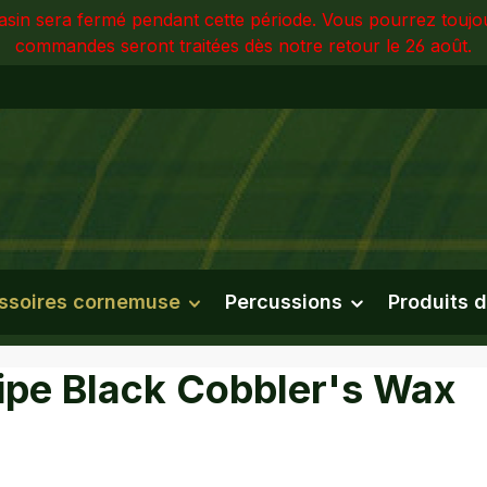
sin sera fermé pendant cette période. Vous pourrez touj
commandes seront traitées dès notre retour le 26 août.
ssoires cornemuse
Percussions
Produits d
ipe Black Cobbler's Wax
a galerie d'images