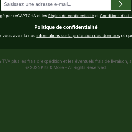
Adresse
e-
mail
tégé par reCAPTCHA et les
Règles de confidentialité
et
Conditions d'utili
*
Politique de confidentialité
e vous avez lu nos
informations sur la protection des données
et qu
a TVA plus les frais
d'expédition
et les éventuels frais de livraison, s
© 2026 Kilts & More - All Rights Reserved.