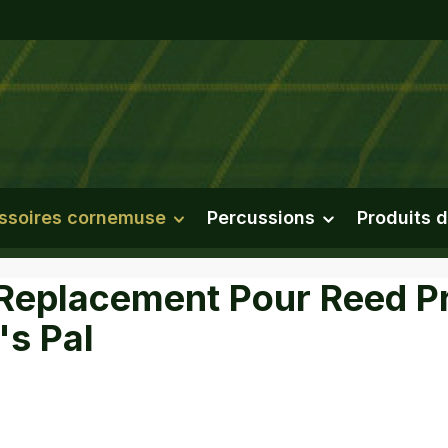
ssoires cornemuse
Percussions
Produits d
 Replacement Pour Reed Pr
's Pal
a galerie d'images