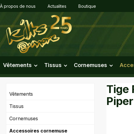
À propos de nous
Actualites
Boutique
sser au contenu principal
Passer à la recherche
Passer à la navigation principale
Vêtements
Tissus
Cornemuses
Acce
Tige
Vêtements
Piper
Tissus
Cornemuses
Ignorer l
Accessoires cornemuse