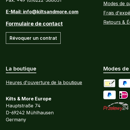
Fax: +49 (0)6222-388031
Modes de p
E-Mail: info@kiltsandmore.com
Frais d'expé
Retours & 
Formulaire de contact
Révoquer un contrat
La boutique
Modes de
Heures d'ouverture de la boutique
Paiement an
PayP
Kilts & More Europe
payer plus 
iDEA
Hauptstraße 74
D-69242 Mühlhausen
Przelewy24
Germany