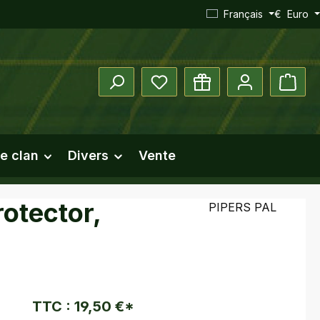
Français
€
Euro
Vous avez 0 articles dans votre 
Le pa
e clan
Divers
Vente
otector,
PIPERS PAL
TTC :
19,50 €
*