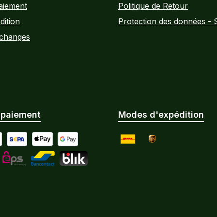
aiement
Politique de Retour
dition
Protection des données - 
Échanges
 paiement
Modes d'expédition
ticipé par virement bancaire
al
SEPA Lastschrift
Apple Pay
Google Pay
DHL
UPS
tard / paiement échelonné
L
eps
Bancontact
BLIK