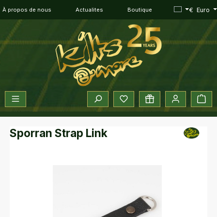
Passer au contenu principal
€
Euro
À propos de nous
Actualites
Boutique
Vous avez 0 articles dans vot
Le 
Sporran Strap Link
Ignorer la galerie d'images