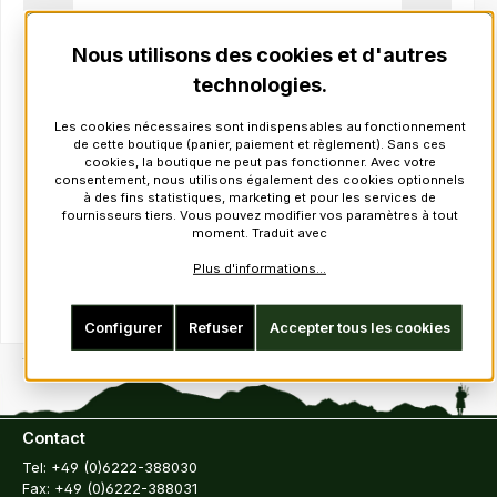
Réf. produit :
1346V
Prix régulier :
Nous utilisons des cookies et d'autres
en stock
technologies.
Les cookies nécessaires sont indispensables au fonctionnement
TTC : 19,00 €*
de cette boutique (panier, paiement et règlement). Sans ces
HT : 15,97 €
cookies, la boutique ne peut pas fonctionner. Avec votre
consentement, nous utilisons également des cookies optionnels
à des fins statistiques, marketing et pour les services de
Détails
fournisseurs tiers. Vous pouvez modifier vos paramètres à tout
moment. Traduit avec
Plus d'informations...
Configurer
Refuser
Accepter tous les cookies
Contact
Tel: +49 (0)6222-388030
Fax: +49 (0)6222-388031