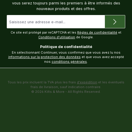
vous serez toujours parmi les premiers à être informés des
nouveaux produits et des offres.
Adresse
e-
mail
*
Ce site est protégé par reCAPTCHA et les
Règles de confidentialité
et
Conditions d'utilisation
de Google.
Politique de confidentialité
En sélectionnant Continuer, vous confirmez que vous avez lu nos
informations sur la protection des données
et que vous avez accepté
nos
conditions générales
.
Tous les prix incluent la TVA plus les frais
d'expédition
et les éventuels
frais de livraison, sauf indication contraire.
© 2026 Kilts & More - All Rights Reserved.