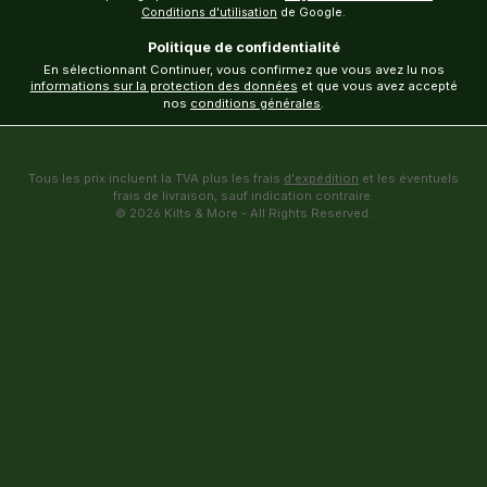
Conditions d'utilisation
de Google.
Politique de confidentialité
En sélectionnant Continuer, vous confirmez que vous avez lu nos
informations sur la protection des données
et que vous avez accepté
nos
conditions générales
.
Tous les prix incluent la TVA plus les frais
d'expédition
et les éventuels
frais de livraison, sauf indication contraire.
© 2026 Kilts & More - All Rights Reserved.