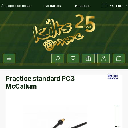
Passer au contenu principal
€
Euro
À propos de nous
Actualites
Boutique
Vous avez 0 articles dans vot
Le 
Practice standard PC3
McCallum
Ignorer la galerie d'images