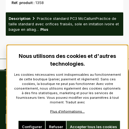
Réf. produit :
1358
Description
Practice standard PC3 McCallumPractice de
taille standard avec orifices fraisés, sole en imitation ivoire et
bague en alliag…
Plus
Nous utilisons des cookies et d'autres
technologies.
Les cookies nécessaires sont indispensables au fonctionnement
Contact
de cette boutique (panier, paiement et règlement). Sans ces
Tel: +49 (0)6222-388030
cookies, la boutique ne peut pas fonctionner. Avec votre
consentement, nous utilisons également des cookies optionnels
Fax: +49 (0)6222-388031
à des fins statistiques, marketing et pour les services de
fournisseurs tiers. Vous pouvez modifier vos paramètres à tout
E-Mail: info@kiltsandmore.com
moment. Traduit avec
Formulaire de contact
Plus d'informations...
Révoquer un contrat
Configurer
Refuser
Accepter tous les cookies