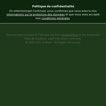
Politique de confidentialité
En sélectionnant Continuer, vous confirmez que vous avez lu nos
informations sur la protection des données
et que vous avez accepté
nos
conditions générales
.
Tous les prix incluent la TVA plus les frais
d'expédition
et les éventuels
frais de livraison, sauf indication contraire.
© 2026 Kilts & More - All Rights Reserved.