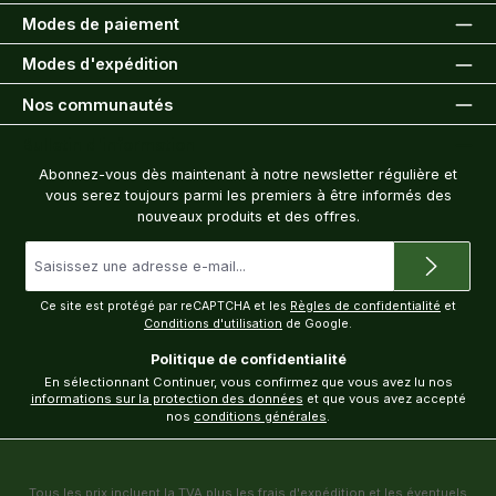
Modes de paiement
Modes d'expédition
Nos communautés
Bulletin d'information
Abonnez-vous dès maintenant à notre newsletter régulière et
vous serez toujours parmi les premiers à être informés des
nouveaux produits et des offres.
Adresse
e-
mail
*
Ce site est protégé par reCAPTCHA et les
Règles de confidentialité
et
Conditions d'utilisation
de Google.
Politique de confidentialité
En sélectionnant Continuer, vous confirmez que vous avez lu nos
informations sur la protection des données
et que vous avez accepté
nos
conditions générales
.
Tous les prix incluent la TVA plus les frais
d'expédition
et les éventuels