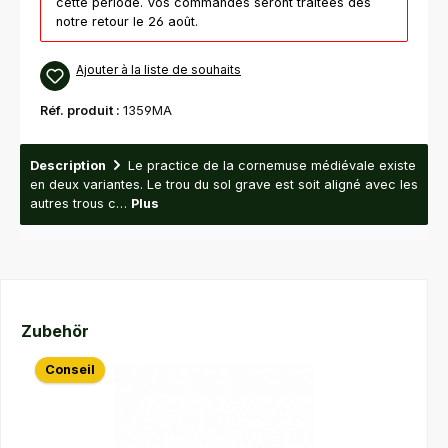
cette période. Vos commandes seront traitées dès
notre retour le 26 août.
Ajouter à la liste de souhaits
Réf. produit :
1359MA
Description
Le practice de la cornemuse médiévale existe
en deux variantes. Le trou du sol grave est soit aligné avec les
autres trous c…
Plus
Ignorer la galerie de produits
Zubehör
Conseil