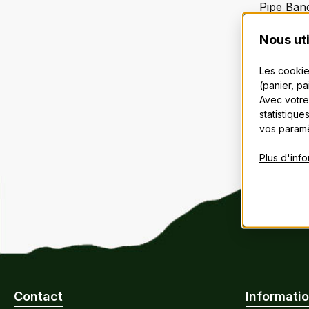
Pipe Ban
Nous uti
4 ply
Die 
Les cookie
Inde
(panier, p
Anoz
Avec votre
statistique
vos paramè
Plus d'info
Contact
Informatio