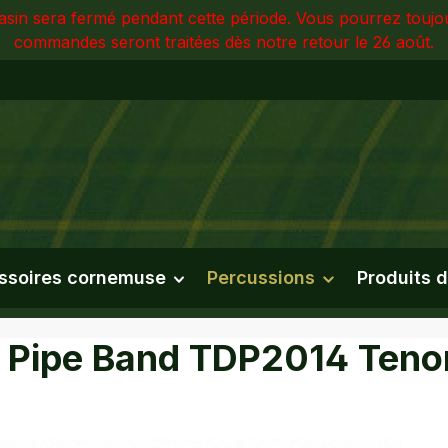
sin sera fermé pendant cette période. Vous pourrez touj
commandes seront traitées dès notre retour le 26 août.
ssoires cornemuse
Percussions
Produits d
l Pipe Band TDP2014 Teno