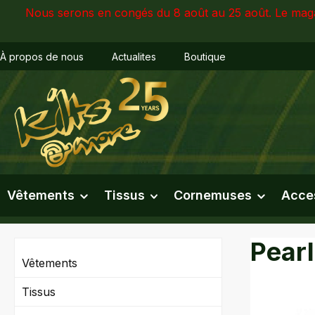
Nous serons en congés du 8 août au 25 août. Le maga
sser au contenu principal
Passer à la recherche
Passer à la navigation principale
À propos de nous
Actualites
Boutique
Vêtements
Tissus
Cornemuses
Acce
Pear
Vêtements
Tissus