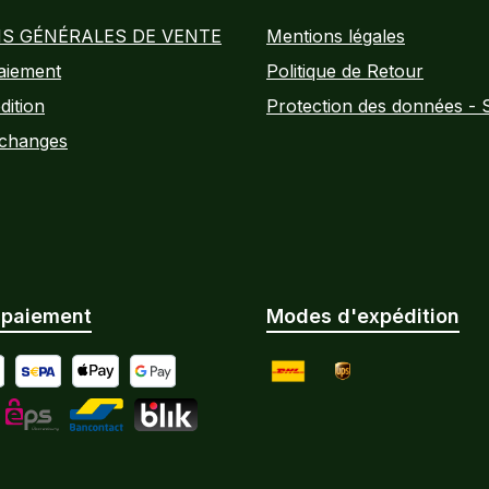
S GÉNÉRALES DE VENTE
Mentions légales
aiement
Politique de Retour
dition
Protection des données - 
Échanges
 paiement
Modes d'expédition
ticipé par virement bancaire
al
SEPA Lastschrift
Apple Pay
Google Pay
DHL
UPS
tard / paiement échelonné
L
eps
Bancontact
BLIK