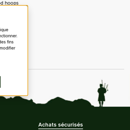
od hoops
tique
ctionner.
es fins
 modifier
Achats sécurisés