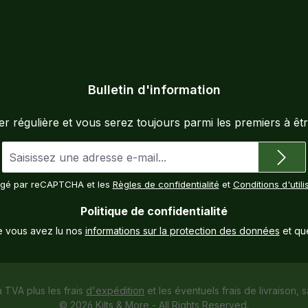
Bulletin d'information
 régulière et vous serez toujours parmi les premiers à êtr
Adresse
e-
mail
tégé par reCAPTCHA et les
Règles de confidentialité
et
Conditions d'utili
*
Politique de confidentialité
e vous avez lu nos
informations sur la protection des données
et qu
a TVA plus les frais
d'expédition
et les éventuels frais de livraison, s
© 2026 Kilts & More - All Rights Reserved.