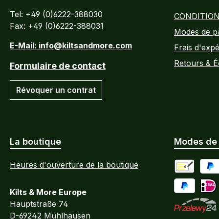
Tel: +49 (0)6222-388030
CONDITION
Fax: +49 (0)6222-388031
Modes de p
E-Mail: info@kiltsandmore.com
Frais d'expé
Retours & 
Formulaire de contact
Révoquer un contrat
La boutique
Modes de
Heures d'ouverture de la boutique
Paiement an
PayP
Kilts & More Europe
payer plus 
iDEA
Hauptstraße 74
D-69242 Mühlhausen
Przelewy24