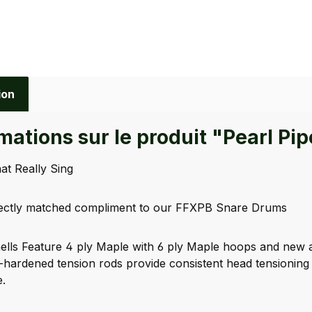
ion
rmations sur le produit "Pearl 
at Really Sing
ectly matched compliment to our FFXPB Snare Drums
lls Feature 4 ply Maple with 6 ply Maple hoops and new al
hardened tension rods provide consistent head tensioning
e.