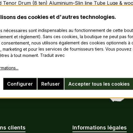
d Tenor Drum (8 ten) Aluminium-Slin line Tube Luge & wo
lisons des cookies et d'autres technologies.
 Maple Shells with 6 ply Maple hoops
cast Rubber Lined Claws
s nécessaires sont indispensables au fonctionnement de cette bou
pendent Head Adjustment
aiement et règlement). Sans ces cookies, la boutique ne peut pas fon
ided Hardware
 consentement, nous utilisons également des cookies optionnels à d
s, marketing et pour les services de fournisseurs tiers. Vous pouvez
tres à tout moment. Traduit avec
rmations...
Configurer
Refuser
Accepter tous les cookies
ns clients
Informations légales