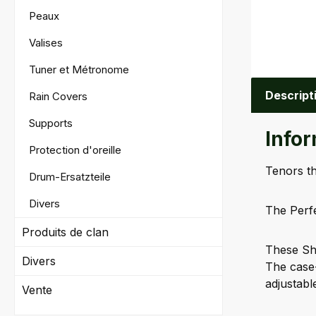
Peaux
Valises
Tuner et Métronome
Descript
Rain Covers
Supports
Info
Protection d'oreille
Tenors th
Drum-Ersatzteile
Divers
The Perf
Produits de clan
These She
Divers
The case-
adjustabl
Vente