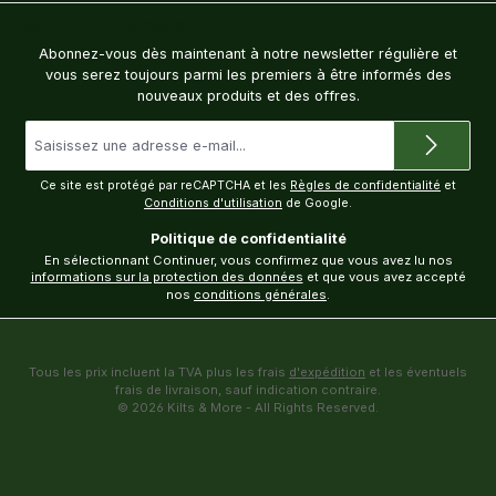
Bulletin d'information
Abonnez-vous dès maintenant à notre newsletter régulière et
vous serez toujours parmi les premiers à être informés des
nouveaux produits et des offres.
Adresse
e-
mail
*
Ce site est protégé par reCAPTCHA et les
Règles de confidentialité
et
Conditions d'utilisation
de Google.
Politique de confidentialité
En sélectionnant Continuer, vous confirmez que vous avez lu nos
informations sur la protection des données
et que vous avez accepté
nos
conditions générales
.
Tous les prix incluent la TVA plus les frais
d'expédition
et les éventuels
frais de livraison, sauf indication contraire.
© 2026 Kilts & More - All Rights Reserved.