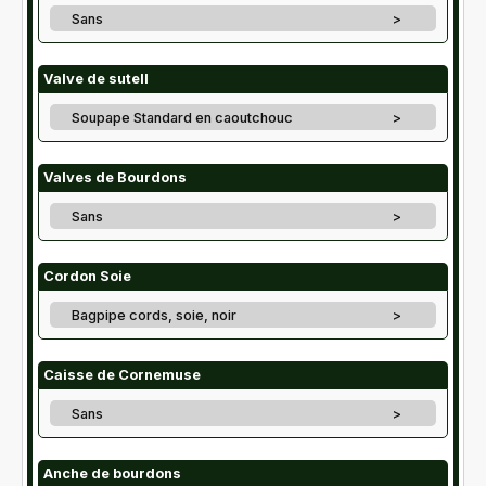
Sans
>
Valve de sutell
Soupape Standard en caoutchouc
>
Valves de Bourdons
Sans
>
Cordon Soie
Bagpipe cords, soie, noir
>
Caisse de Cornemuse
Sans
>
Anche de bourdons