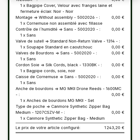
1 x Bagpipe Cover, Velour avec franges laine et
fermeture éclair. Noir - Noir
Montage => Without assembly - 5002026 - :
0,00 €
1 x Cornemuse non assemblé avec fillasse
Contrôle de l´humidité => Sans - 5002020 - :
0,00 €
1 x Sans
Valve de sutell => Standard Non-Return Valve - 1314 - :
1 x Soupape Standard en caoutchouc
0,00 €
Valves de Bourdons => Sans - 5002020 - :
0,00 €
1 x Sans
Cordon Soie => Silk Cords, black - 1330BK - :
0,00 €
1 x Bagpipe cords, soie, noir
Caisse de Cornemuse => Sans - 5002020 - :
0,00 €
1 x Sans
Anche de bourdons => MG MKII Drone Reeds - 1600MC
- :
0,00 €
1 x Anches de bourdons MG MKII - Set
Type de poche => Canmore Synthetic Zipper Bag
Medium - 1207CSZV-M - :
0,00 €
1 x Canmore Synthetic Zipper Bag - Medium
Le prix de votre article configuré:
1 243,20 €