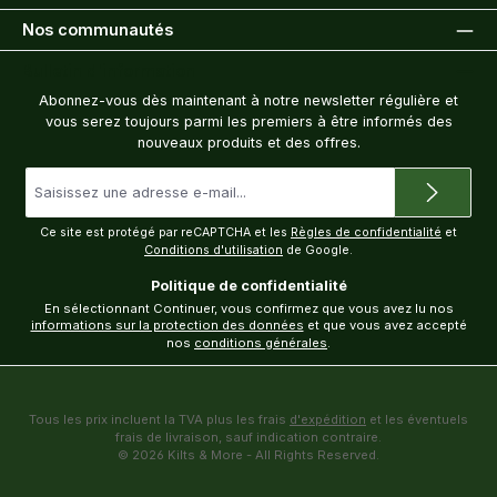
Nos communautés
Bulletin d'information
Abonnez-vous dès maintenant à notre newsletter régulière et
vous serez toujours parmi les premiers à être informés des
nouveaux produits et des offres.
Adresse
e-
mail
*
Ce site est protégé par reCAPTCHA et les
Règles de confidentialité
et
Conditions d'utilisation
de Google.
Politique de confidentialité
En sélectionnant Continuer, vous confirmez que vous avez lu nos
informations sur la protection des données
et que vous avez accepté
nos
conditions générales
.
Tous les prix incluent la TVA plus les frais
d'expédition
et les éventuels
frais de livraison, sauf indication contraire.
© 2026 Kilts & More - All Rights Reserved.