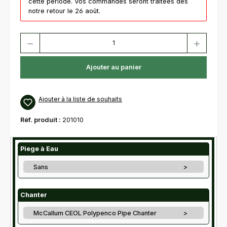
cette période. Vos commandes seront traitées dès
notre retour le 26 août.
Quantité de produit : Entrez la quantité souhaitée ou utilisez les bouton
Ajouter au panier
Ajouter à la liste de souhaits
Réf. produit :
201010
Piege à Eau
Sans
>
Chanter
McCallum CEOL Polypenco Pipe Chanter
>