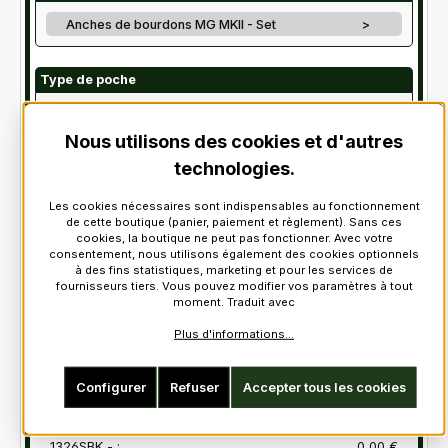
Anches de bourdons MG MKII - Set
>
Type de poche
Canmore Synthetic Zipper Bag Medium
>
Nous utilisons des cookies et d'autres
technologies.
Les cookies nécessaires sont indispensables au fonctionnement
prix original de l'article:
1 243,20 €
de cette boutique (panier, paiement et règlement). Sans ces
Piege à Eau => Sans - 5002013 - :
0,00 €
cookies, la boutique ne peut pas fonctionner. Avec votre
consentement, nous utilisons également des cookies optionnels
1 x Sans
à des fins statistiques, marketing et pour les services de
Chanter => McCallum CEOL Polypenco - 1296 - :
0,00 €
fournisseurs tiers. Vous pouvez modifier vos paramètres à tout
1 x McCallum CEOL Polypenco Pipe Chanter
moment. Traduit avec
Sutell => McCallum Blackwood, Full Alloy, Plain, round 10
´´ - 500257V-10 - :
0,00 €
Plus d'informations...
1 x Blackwood Blowpipe. Full Alloy Plain Embout Rond
10" - 10" (25,4cm)
Configurer
Refuser
Accepter tous les cookies
Dureté Anche de Chanter => Easy - 500207 - :
0,00 €
1 x Anche de Chanter Facile
Couleur housse de poche => Velvet, black-black -
1326SBK - :
0,00 €