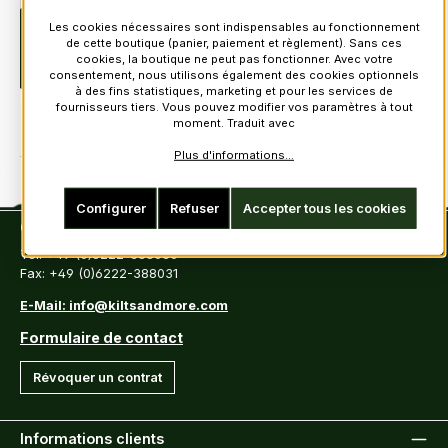
Les cookies nécessaires sont indispensables au fonctionnement
Description
13oz Mediumweight Tartan Material from
de cette boutique (panier, paiement et règlement). Sans ces
Lochcarron. 100% pure woolThis is premium quality kilting
cookies, la boutique ne peut pas fonctionner. Avec votre
material, generally used fo…
Plus
consentement, nous utilisons également des cookies optionnels
à des fins statistiques, marketing et pour les services de
fournisseurs tiers. Vous pouvez modifier vos paramètres à tout
moment. Traduit avec
Plus d'informations...
Configurer
Refuser
Accepter tous les cookies
Contact
Tel: +49 (0)6222-388030
Fax: +49 (0)6222-388031
E-Mail: info@kiltsandmore.com
Formulaire de contact
Révoquer un contrat
Informations clients