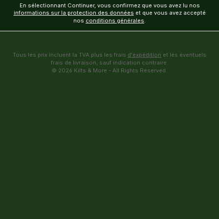
En sélectionnant Continuer, vous confirmez que vous avez lu nos
informations sur la protection des données
et que vous avez accepté
nos
conditions générales
.
Tous les prix incluent la TVA plus les frais
d'expédition
et les éventuels
frais de livraison, sauf indication contraire.
© 2026 Kilts & More - All Rights Reserved.