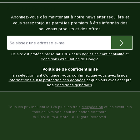
Bulletin d'information
Abonnez-vous dès maintenant à notre newsletter régulière et
vous serez toujours parmi les premiers à être informés des
nouveaux produits et des offres.
Adresse
e-
mail
*
Ce site est protégé par reCAPTCHA et les
Règles de confidentialité
et
Conditions d'utilisation
de Google.
Politique de confidentialité
En sélectionnant Continuer, vous confirmez que vous avez lu nos
informations sur la protection des données
et que vous avez accepté
nos
conditions générales
.
Tous les prix incluent la TVA plus les frais
d'expédition
et les éventuels
frais de livraison, sauf indication contraire.
© 2026 Kilts & More - All Rights Reserved.