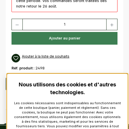
cette période. Vos commandes seront traitées dès
notre retour le 26 août.
Quantité de produit : Entrez la quantité souhaitée ou utilisez les bouton
Ajouter au panier
Ajouter à la liste de souhaits
Réf. produit :
2498
Nous utilisons des cookies et d'autres
Description
pour caisse claire et tenorAjustable en taille
technologies.
Les cookies nécessaires sont indispensables au fonctionnement
de cette boutique (panier, paiement et règlement). Sans ces
cookies, la boutique ne peut pas fonctionner. Avec votre
consentement, nous utilisons également des cookies optionnels
à des fins statistiques, marketing et pour les services de
fournisseurs tiers. Vous pouvez modifier vos paramètres à tout