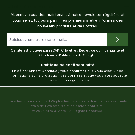
Bulletin d'information
Abonnez-vous dès maintenant à notre newsletter régulière et
vous serez toujours parmi les premiers à être informés des
nouveaux produits et des offres.
Adresse
e-
mail
*
Ce site est protégé par reCAPTCHA et les
Règles de confidentialité
et
Conditions d'utilisation
de Google.
Politique de confidentialité
En sélectionnant Continuer, vous confirmez que vous avez lu nos
informations sur la protection des données
et que vous avez accepté
nos
conditions générales
.
Tous les prix incluent la TVA plus les frais
d'expédition
et les éventuels
frais de livraison, sauf indication contraire.
© 2026 Kilts & More - All Rights Reserved.