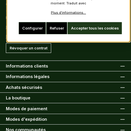
moment. Traduit avec
Contact
Tel: +49 (0)6222-388030
Plus d'informations...
Fax: +49 (0)6222-388031
E-Mail: info@kiltsandmore.com
Configurer
Refuser
Accepter tous les cookies
Formulaire de contact
Révoquer un contrat
Informations clients
Informations légales
Achats sécurisés
La boutique
Modes de paiement
Modes d'expédition
Nos communautés