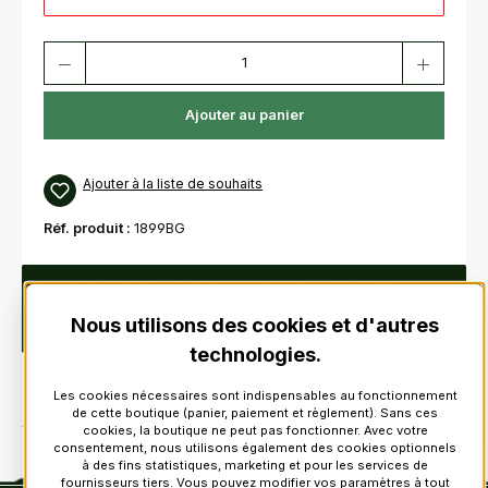
Quantité de produit : Entrez la quantité souhaitée ou utilisez les bouton
Ajouter au panier
Ajouter à la liste de souhaits
Réf. produit :
1899BG
Description
Original " Queens Own Highlanders" Pour
Glengarry ou BalmoralPlumes véritablesTaille environ 8,5 - 9
Nous utilisons des cookies et d'autres
cmPrix à l'unité sans a…
Plus
technologies.
Les cookies nécessaires sont indispensables au fonctionnement
de cette boutique (panier, paiement et règlement). Sans ces
cookies, la boutique ne peut pas fonctionner. Avec votre
consentement, nous utilisons également des cookies optionnels
à des fins statistiques, marketing et pour les services de
fournisseurs tiers. Vous pouvez modifier vos paramètres à tout