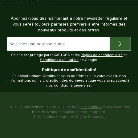
Bulletin d'information
Abonnez-vous dès maintenant à notre newsletter régulière et
vous serez toujours parmi les premiers à être informés des
nouveaux produits et des offres.
Adresse
e-
mail
*
Ce site est protégé par reCAPTCHA et les
Règles de confidentialité
et
Conditions d'utilisation
de Google.
Politique de confidentialité
En sélectionnant Continuer, vous confirmez que vous avez lu nos
informations sur la protection des données
et que vous avez accepté
nos
conditions générales
.
Tous les prix incluent la TVA plus les frais
d'expédition
et les éventuels
frais de livraison, sauf indication contraire.
© 2026 Kilts & More - All Rights Reserved.