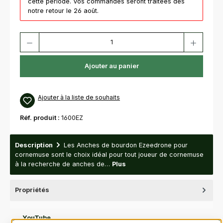
cette période. Vos commandes seront traitées dès
notre retour le 26 août.
Quantité de produit : Entrez la quantité souhaitée ou utilisez les bouton
Ajouter au panier
Ajouter à la liste de souhaits
Réf. produit :
1600EZ
Description
Les Anches de bourdon Ezeedrone pour
cornemuse sont le choix idéal pour tout joueur de cornemuse
à la recherche de anches de…
Plus
Propriétés
Videos
YouTube