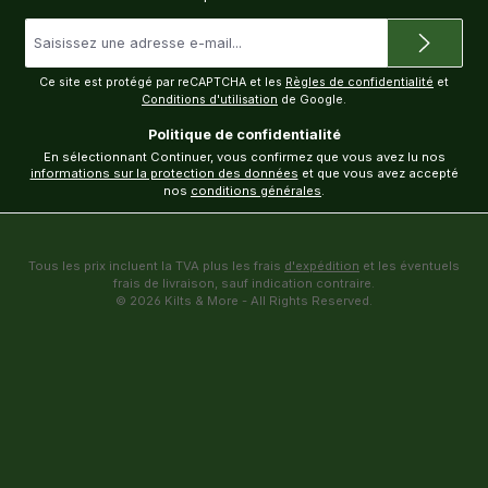
Adresse
e-
mail
*
Ce site est protégé par reCAPTCHA et les
Règles de confidentialité
et
Conditions d'utilisation
de Google.
Politique de confidentialité
En sélectionnant Continuer, vous confirmez que vous avez lu nos
informations sur la protection des données
et que vous avez accepté
nos
conditions générales
.
Tous les prix incluent la TVA plus les frais
d'expédition
et les éventuels
frais de livraison, sauf indication contraire.
© 2026 Kilts & More - All Rights Reserved.