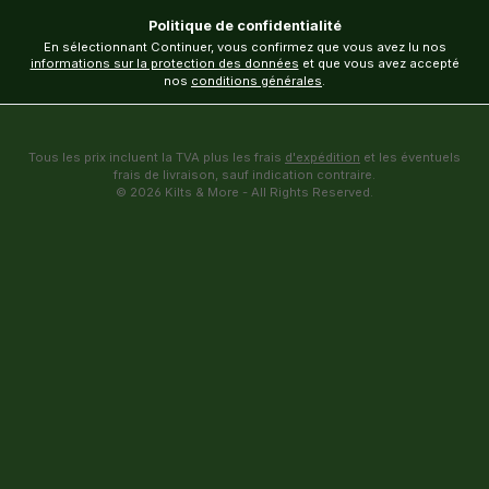
Politique de confidentialité
En sélectionnant Continuer, vous confirmez que vous avez lu nos
informations sur la protection des données
et que vous avez accepté
nos
conditions générales
.
Tous les prix incluent la TVA plus les frais
d'expédition
et les éventuels
frais de livraison, sauf indication contraire.
© 2026 Kilts & More - All Rights Reserved.