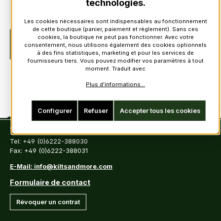
technologies.
Le prix de votre article configuré:
68,30 €
Les cookies nécessaires sont indispensables au fonctionnement
de cette boutique (panier, paiement et règlement). Sans ces
cookies, la boutique ne peut pas fonctionner. Avec votre
Description
Broche de Plaid avec embleme de
consentement, nous utilisons également des cookies optionnels
ClanDiameter: 4 inch (10 cm)
à des fins statistiques, marketing et pour les services de
fournisseurs tiers. Vous pouvez modifier vos paramètres à tout
moment. Traduit avec
Plus d'informations...
Configurer
Refuser
Accepter tous les cookies
Contact
Tel: +49 (0)6222-388030
Fax: +49 (0)6222-388031
E-Mail: info@kiltsandmore.com
Formulaire de contact
Révoquer un contrat