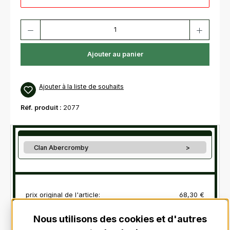
Quantité de produit : Entrez la quantité souhaitée ou utilisez les bouton
Ajouter au panier
Ajouter à la liste de souhaits
Réf. produit :
2077
Clan Abercromby
>
prix original de l'article:
68,30 €
=> CLAN ABERCROMBY - C1 - :
0,00 €
Nous utilisons des cookies et d'autres
1 x Clan Abercromby