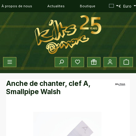
Passer au contenu principal
€
Euro
À propos de nous
Actualites
Boutique
Vous avez 0 articles dans vot
Le 
Anche de chanter, clef A,
Smallpipe Walsh
Ignorer la galerie d'images