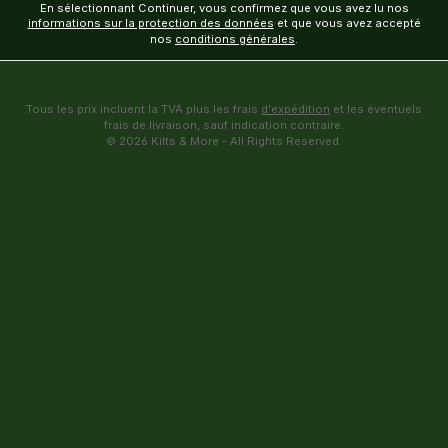
En sélectionnant Continuer, vous confirmez que vous avez lu nos
informations sur la protection des données
et que vous avez accepté
nos
conditions générales
.
Tous les prix incluent la TVA plus les frais
d'expédition
et les éventuels
frais de livraison, sauf indication contraire.
© 2026 Kilts & More - All Rights Reserved.