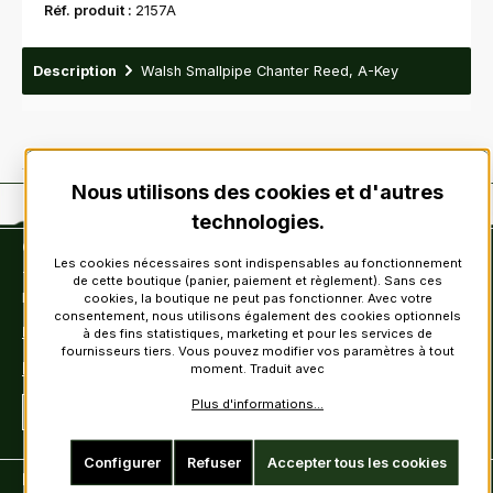
Réf. produit :
2157A
Description
Walsh Smallpipe Chanter Reed, A-Key
Nous utilisons des cookies et d'autres
technologies.
Contact
Les cookies nécessaires sont indispensables au fonctionnement
Tel: +49 (0)6222-388030
de cette boutique (panier, paiement et règlement). Sans ces
Fax: +49 (0)6222-388031
cookies, la boutique ne peut pas fonctionner. Avec votre
consentement, nous utilisons également des cookies optionnels
E-Mail: info@kiltsandmore.com
à des fins statistiques, marketing et pour les services de
fournisseurs tiers. Vous pouvez modifier vos paramètres à tout
Formulaire de contact
moment. Traduit avec
Plus d'informations...
Révoquer un contrat
Configurer
Refuser
Accepter tous les cookies
Informations clients